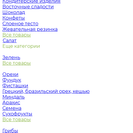
Кондитерские изделия
Восточные сладости
Шоколад
Конфеты
Слоеное тесто
Жевательная резинка
Все товары
Салат
Еще категории
Зелень
Все товары
Орехи
Фундук
Фисташки
Грецкий, бразильский орех, кешью
Миндаль
Арахис
Семена
Сухофрукты
Все товары
Грибы