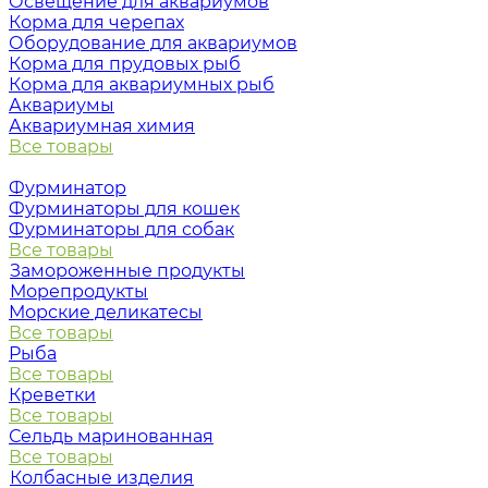
Освещение для аквариумов
Корма для черепах
Оборудование для аквариумов
Корма для прудовых рыб
Корма для аквариумных рыб
Аквариумы
Аквариумная химия
Все товары
Фурминатор
Фурминаторы для кошек
Фурминаторы для собак
Все товары
Замороженные продукты
Морепродукты
Морские деликатесы
Все товары
Рыба
Все товары
Креветки
Все товары
Сельдь маринованная
Все товары
Колбасные изделия