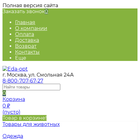
Полная версия сайта
Заказать звонок
0
Главная
О компании
Оплата
Доставка
Возврат
Контакты
Еще
г. Москва, ул. Смольная 24А
8-800-707-67-27
0
Корзина
0
₽
(пусто)
Товар в корзине!
Товары для животных
Одежда