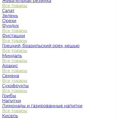
Жевательная резинка
Все товары
Салат
Зелень
Орехи
Фундук
Все товары
Фисташки
Все товары
Грецкий, бразильский орех, кешью
Все товары
Миндаль
Все товары
Арахис
Все товары
Семена
Все товары
Сухофрукты
Все товары
Грибы
Напитки
Лимонады и газированные напитки
Все товары
Кисель