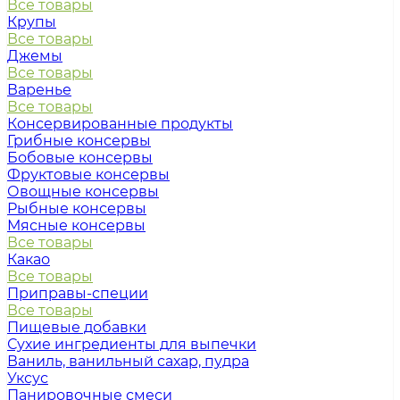
Все товары
Крупы
Все товары
Джемы
Все товары
Варенье
Все товары
Консервированные продукты
Грибные консервы
Бобовые консервы
Фруктовые консервы
Овощные консервы
Рыбные консервы
Мясные консервы
Все товары
Какао
Все товары
Приправы-специи
Все товары
Пищевые добавки
Сухие ингредиенты для выпечки
Ваниль, ванильный сахар, пудра
Уксус
Панировочные смеси