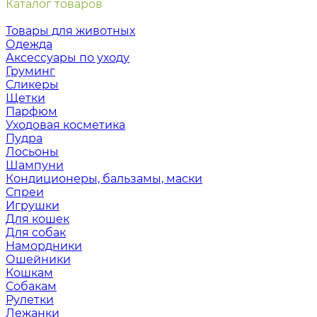
Каталог товаров
Товары для животных
Одежда
Аксессуары по уходу
Груминг
Сликеры
Щетки
Парфюм
Уходовая косметика
Пудра
Лосьоны
Шампуни
Кондиционеры, бальзамы, маски
Спреи
Игрушки
Для кошек
Для собак
Намордники
Ошейники
Кошкам
Собакам
Рулетки
Лежанки