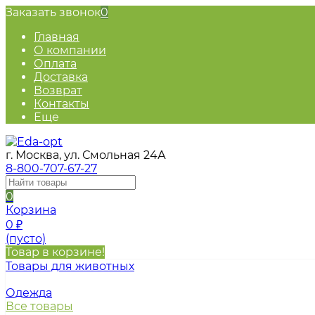
Заказать звонок
0
Главная
О компании
Оплата
Доставка
Возврат
Контакты
Еще
г. Москва, ул. Смольная 24А
8-800-707-67-27
0
Корзина
0
₽
(пусто)
Товар в корзине!
Товары для животных
Одежда
Все товары