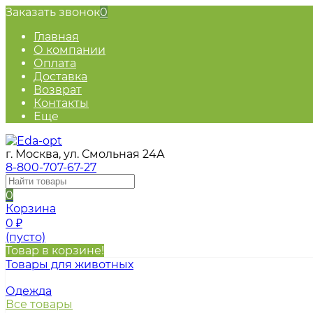
Заказать звонок
0
Главная
О компании
Оплата
Доставка
Возврат
Контакты
Еще
г. Москва, ул. Смольная 24А
8-800-707-67-27
0
Корзина
0
₽
(пусто)
Товар в корзине!
Товары для животных
Одежда
Все товары