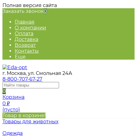
Полная версия сайта
Заказать звонок
0
Главная
О компании
Оплата
Доставка
Возврат
Контакты
Еще
г. Москва, ул. Смольная 24А
8-800-707-67-27
0
Корзина
0
₽
(пусто)
Товар в корзине!
Товары для животных
Одежда