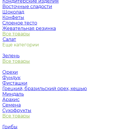
Кондитерские изделия
Восточные сладости
Шоколад
Конфеты
Слоеное тесто
Жевательная резинка
Все товары
Салат
Еще категории
Зелень
Все товары
Орехи
Фундук
Фисташки
Грецкий, бразильский орех, кешью
Миндаль
Арахис
Семена
Сухофрукты
Все товары
Грибы