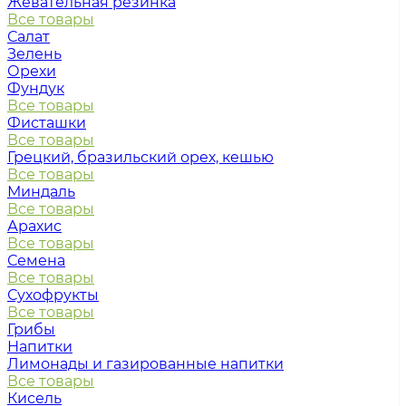
Жевательная резинка
Все товары
Салат
Зелень
Орехи
Фундук
Все товары
Фисташки
Все товары
Грецкий, бразильский орех, кешью
Все товары
Миндаль
Все товары
Арахис
Все товары
Семена
Все товары
Сухофрукты
Все товары
Грибы
Напитки
Лимонады и газированные напитки
Все товары
Кисель