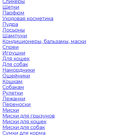
Сликеры
Щетки
Парфюм
Уходовая косметика
Пудра
Лосьоны
Шампуни
Кондиционеры, бальзамы, маски
Спреи
Игрушки
Для кошек
Для собак
Намордники
Ошейники
Кошкам
Собакам
Рулетки
Лежанки
Переноски
Миски
Миски для грызунов
Миски для кошек
Миски для собак
Сумки для корма