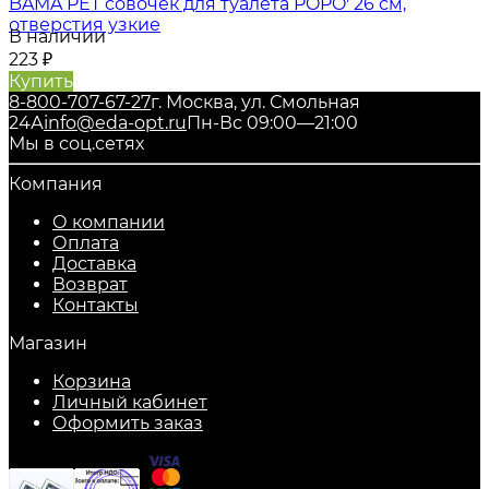
BAMA PET совочек для туалета POPO' 26 см,
отверстия узкие
В наличии
223
₽
Купить
8-800-707-67-27
г. Москва, ул. Смольная
24А
info@eda-opt.ru
Пн-Вс 09:00—21:00
Мы в соц.сетях
Компания
О компании
Оплата
Доставка
Возврат
Контакты
Магазин
Корзина
Личный кабинет
Оформить заказ