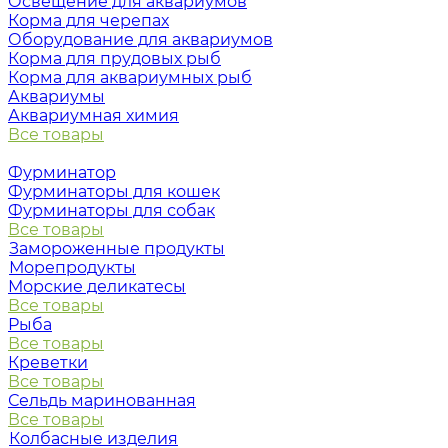
Освещение для аквариумов
Корма для черепах
Оборудование для аквариумов
Корма для прудовых рыб
Корма для аквариумных рыб
Аквариумы
Аквариумная химия
Все товары
Фурминатор
Фурминаторы для кошек
Фурминаторы для собак
Все товары
Замороженные продукты
Морепродукты
Морские деликатесы
Все товары
Рыба
Все товары
Креветки
Все товары
Сельдь маринованная
Все товары
Колбасные изделия