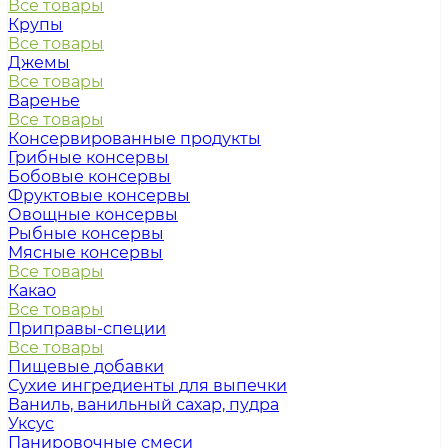
Все товары
Крупы
Все товары
Джемы
Все товары
Варенье
Все товары
Консервированные продукты
Грибные консервы
Бобовые консервы
Фруктовые консервы
Овощные консервы
Рыбные консервы
Мясные консервы
Все товары
Какао
Все товары
Приправы-специи
Все товары
Пищевые добавки
Сухие ингредиенты для выпечки
Ваниль, ванильный сахар, пудра
Уксус
Панировочные смеси