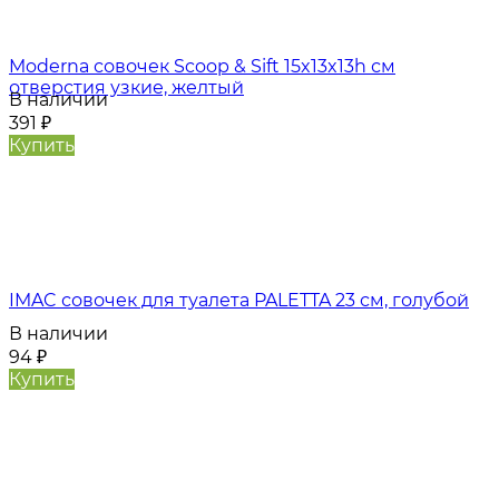
Moderna совочек Scoop & Sift 15x13x13h см
отверстия узкие, желтый
В наличии
391
₽
Купить
IMAC совочек для туалета PALETTA 23 см, голубой
В наличии
94
₽
Купить