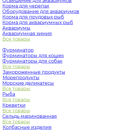
Освещение для аквариумов
Корма для черепах
Оборудование для аквариумов
Корма для прудовых рыб
Корма для аквариумных рыб
Аквариумы
Аквариумная химия
Все товары
Фурминатор
Фурминаторы для кошек
Фурминаторы для собак
Все товары
Замороженные продукты
Морепродукты
Морские деликатесы
Все товары
Рыба
Все товары
Креветки
Все товары
Сельдь маринованная
Все товары
Колбасные изделия