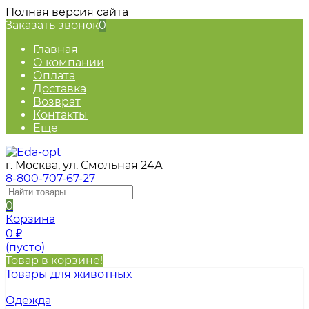
Полная версия сайта
Заказать звонок
0
Главная
О компании
Оплата
Доставка
Возврат
Контакты
Еще
г. Москва, ул. Смольная 24А
8-800-707-67-27
0
Корзина
0
₽
(пусто)
Товар в корзине!
Товары для животных
Одежда