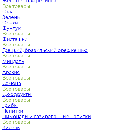
Жевательная резинка
Все товары
Салат
Зелень
Орехи
Фундук
Все товары
Фисташки
Все товары
Грецкий, бразильский орех, кешью
Все товары
Миндаль
Все товары
Арахис
Все товары
Семена
Все товары
Сухофрукты
Все товары
Грибы
Напитки
Лимонады и газированные напитки
Все товары
Кисель