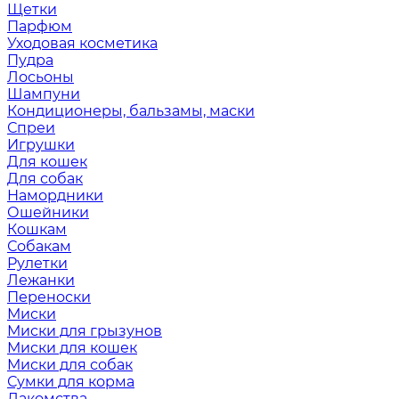
Щетки
Парфюм
Уходовая косметика
Пудра
Лосьоны
Шампуни
Кондиционеры, бальзамы, маски
Спреи
Игрушки
Для кошек
Для собак
Намордники
Ошейники
Кошкам
Собакам
Рулетки
Лежанки
Переноски
Миски
Миски для грызунов
Миски для кошек
Миски для собак
Сумки для корма
Лакомства