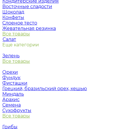
Кондитерские изделия
Восточные сладости
Шоколад
Конфеты
Слоеное тесто
Жевательная резинка
Все товары
Салат
Еще категории
Зелень
Все товары
Орехи
Фундук
Фисташки
Грецкий, бразильский орех, кешью
Миндаль
Арахис
Семена
Сухофрукты
Все товары
Грибы