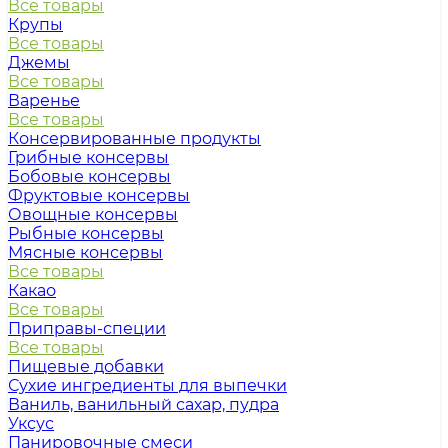
Все товары
Крупы
Все товары
Джемы
Все товары
Варенье
Все товары
Консервированные продукты
Грибные консервы
Бобовые консервы
Фруктовые консервы
Овощные консервы
Рыбные консервы
Мясные консервы
Все товары
Какао
Все товары
Приправы-специи
Все товары
Пищевые добавки
Сухие ингредиенты для выпечки
Ваниль, ванильный сахар, пудра
Уксус
Панировочные смеси