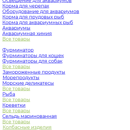
Освещение для аквариумов
Корма для черепах
Оборудование для аквариумов
Корма для прудовых рыб
Корма для аквариумных рыб
Аквариумы
Аквариумная химия
Все товары
Фурминатор
Фурминаторы для кошек
Фурминаторы для собак
Все товары
Замороженные продукты
Морепродукты
Морские деликатесы
Все товары
Рыба
Все товары
Креветки
Все товары
Сельдь маринованная
Все товары
Колбасные изделия