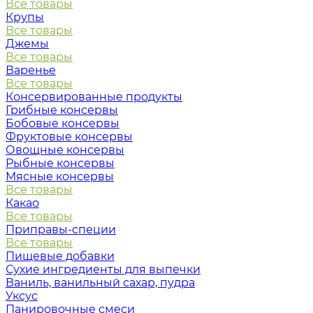
Все товары
Крупы
Все товары
Джемы
Все товары
Варенье
Все товары
Консервированные продукты
Грибные консервы
Бобовые консервы
Фруктовые консервы
Овощные консервы
Рыбные консервы
Мясные консервы
Все товары
Какао
Все товары
Приправы-специи
Все товары
Пищевые добавки
Сухие ингредиенты для выпечки
Ваниль, ванильный сахар, пудра
Уксус
Панировочные смеси