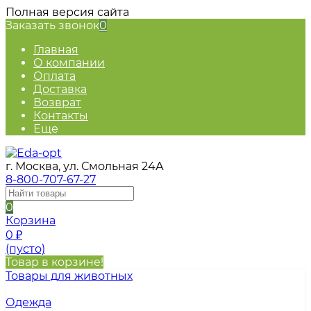
Полная версия сайта
Заказать звонок
0
Главная
О компании
Оплата
Доставка
Возврат
Контакты
Еще
г. Москва, ул. Смольная 24А
8-800-707-67-27
0
Корзина
0
₽
(пусто)
Товар в корзине!
Товары для животных
Одежда