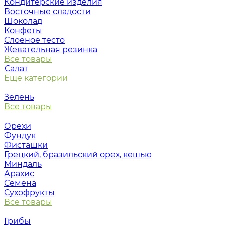
Кондитерские изделия
Восточные сладости
Шоколад
Конфеты
Слоеное тесто
Жевательная резинка
Все товары
Салат
Еще категории
Зелень
Все товары
Орехи
Фундук
Фисташки
Грецкий, бразильский орех, кешью
Миндаль
Арахис
Семена
Сухофрукты
Все товары
Грибы