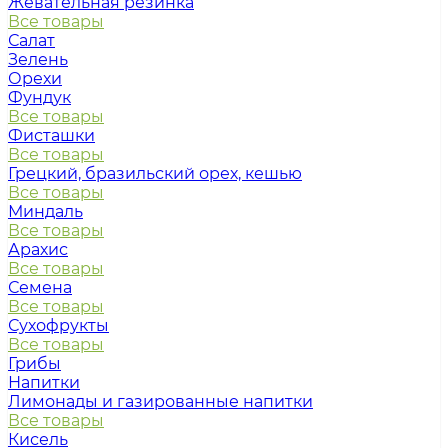
Жевательная резинка
Все товары
Салат
Зелень
Орехи
Фундук
Все товары
Фисташки
Все товары
Грецкий, бразильский орех, кешью
Все товары
Миндаль
Все товары
Арахис
Все товары
Семена
Все товары
Сухофрукты
Все товары
Грибы
Напитки
Лимонады и газированные напитки
Все товары
Кисель