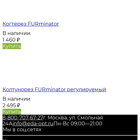
Когтерез FURminator
В наличии
1 460
₽
Купить
Колтунорез FURminator регулируемый
В наличии
2 495
₽
Купить
8-800-707-67-27
г. Москва, ул. Смольная
24А
info@eda-opt.ru
Пн-Вс 09:00—21:00
Мы в соц.сетях