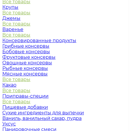
Все товары
Крупы
Все товары
Джемы
Все товары
Варенье
Все товары
Консервированные продукты
Грибные консервы
Бобовые консервы
Фруктовые консервы
Овощные консервы
Рыбные консервы
Мясные консервы
Все товары
Какао
Все товары
Приправы-специи
Все товары
Пищевые добавки
Сухие ингредиенты для выпечки
Ваниль, ванильный сахар, пудра
Уксус
Панировочные смеси