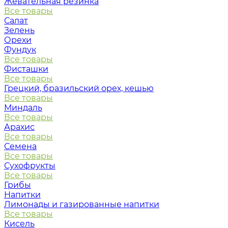
Жевательная резинка
Все товары
Салат
Зелень
Орехи
Фундук
Все товары
Фисташки
Все товары
Грецкий, бразильский орех, кешью
Все товары
Миндаль
Все товары
Арахис
Все товары
Семена
Все товары
Сухофрукты
Все товары
Грибы
Напитки
Лимонады и газированные напитки
Все товары
Кисель