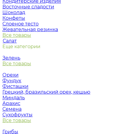
Кондитерские изделия
Восточные сладости
Шоколад
Конфеты
Слоеное тесто
Жевательная резинка
Все товары
Салат
Еще категории
Зелень
Все товары
Орехи
Фундук
Фисташки
Грецкий, бразильский орех, кешью
Миндаль
Арахис
Семена
Сухофрукты
Все товары
Грибы