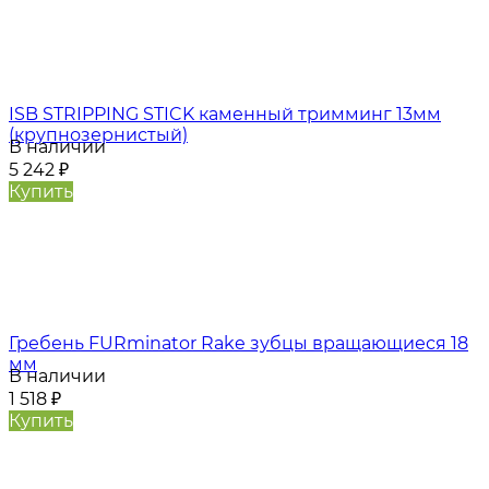
ISB STRIPPING STICK каменный тримминг 13мм
(крупнозернистый)
В наличии
5 242
₽
Купить
Гребень FURminator Rake зубцы вращающиеся 18
мм
В наличии
1 518
₽
Купить