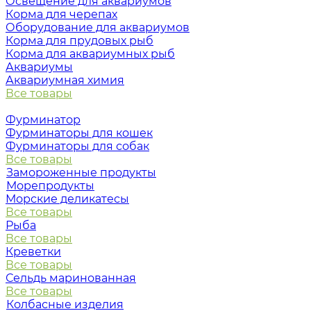
Освещение для аквариумов
Корма для черепах
Оборудование для аквариумов
Корма для прудовых рыб
Корма для аквариумных рыб
Аквариумы
Аквариумная химия
Все товары
Фурминатор
Фурминаторы для кошек
Фурминаторы для собак
Все товары
Замороженные продукты
Морепродукты
Морские деликатесы
Все товары
Рыба
Все товары
Креветки
Все товары
Сельдь маринованная
Все товары
Колбасные изделия