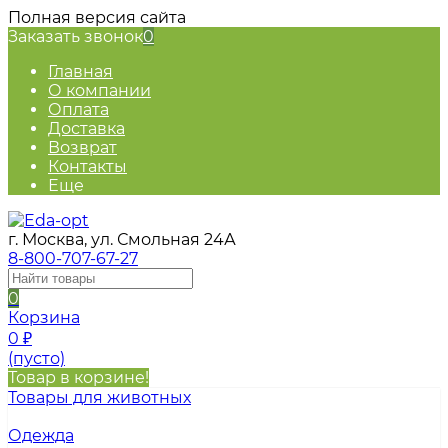
Полная версия сайта
Заказать звонок
0
Главная
О компании
Оплата
Доставка
Возврат
Контакты
Еще
г. Москва, ул. Смольная 24А
8-800-707-67-27
0
Корзина
0
₽
(пусто)
Товар в корзине!
Товары для животных
Одежда