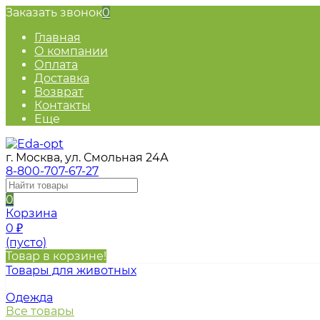
Заказать звонок
0
Главная
О компании
Оплата
Доставка
Возврат
Контакты
Еще
г. Москва, ул. Смольная 24А
8-800-707-67-27
0
Корзина
0
₽
(пусто)
Товар в корзине!
Товары для животных
Одежда
Все товары