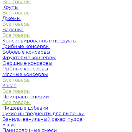
Все товары
Крупы
Все товары
Джемы
Все товары
Варенье
Все товары
Консервированные продукты
Грибные консервы
Бобовые консервы
Фруктовые консервы
Овощные консервы
Рыбные консервы
Мясные консервы
Все товары
Какао
Все товары
Приправы-специи
Все товары
Пищевые добавки
Сухие ингредиенты для выпечки
Ваниль, ванильный сахар, пудра
Уксус
Панировочные смеси