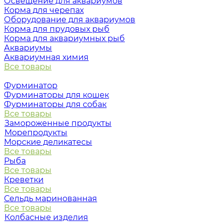
Освещение для аквариумов
Корма для черепах
Оборудование для аквариумов
Корма для прудовых рыб
Корма для аквариумных рыб
Аквариумы
Аквариумная химия
Все товары
Фурминатор
Фурминаторы для кошек
Фурминаторы для собак
Все товары
Замороженные продукты
Морепродукты
Морские деликатесы
Все товары
Рыба
Все товары
Креветки
Все товары
Сельдь маринованная
Все товары
Колбасные изделия