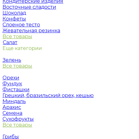
Кондитерские изделия
Восточные сладости
Шоколад
Конфеты
Слоеное тесто
Жевательная резинка
Все товары
Салат
Еще категории
Зелень
Все товары
Орехи
Фундук
Фисташки
Грецкий, бразильский орех, кешью
Миндаль
Арахис
Семена
Сухофрукты
Все товары
Грибы