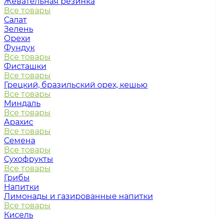
Жевательная резинка
Все товары
Салат
Зелень
Орехи
Фундук
Все товары
Фисташки
Все товары
Грецкий, бразильский орех, кешью
Все товары
Миндаль
Все товары
Арахис
Все товары
Семена
Все товары
Сухофрукты
Все товары
Грибы
Напитки
Лимонады и газированные напитки
Все товары
Кисель