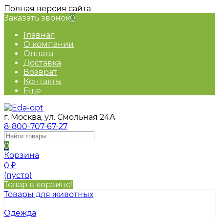
Полная версия сайта
Заказать звонок
0
Главная
О компании
Оплата
Доставка
Возврат
Контакты
Еще
г. Москва, ул. Смольная 24А
8-800-707-67-27
0
Корзина
0
₽
(пусто)
Товар в корзине!
Товары для животных
Одежда