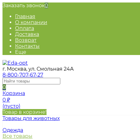
Заказать звонок
0
Главная
О компании
Оплата
Доставка
Возврат
Контакты
Еще
г. Москва, ул. Смольная 24А
8-800-707-67-27
0
Корзина
0
₽
(пусто)
Товар в корзине!
Товары для животных
Одежда
Все товары