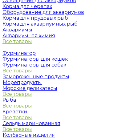
Освещение для аквариумов
Корма для черепах
Оборудование для аквариумов
Корма для прудовых рыб
Корма для аквариумных рыб
Аквариумы
Аквариумная химия
Все товары
Фурминатор
Фурминаторы для кошек
Фурминаторы для собак
Все товары
Замороженные продукты
Морепродукты
Морские деликатесы
Все товары
Рыба
Все товары
Креветки
Все товары
Сельдь маринованная
Все товары
Колбасные изделия