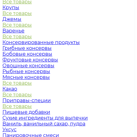
Все товары
Крупы
Все товары
Джемы
Все товары
Варенье
Все товары
Консервированные продукты
Грибные консервы
Бобовые консервы
Фруктовые консервы
Овощные консервы
Рыбные консервы
Мясные консервы
Все товары
Какао
Все товары
Приправы-специи
Все товары
Пищевые добавки
Сухие ингредиенты для выпечки
Ваниль, ванильный сахар, пудра
Уксус
Панировочные смеси