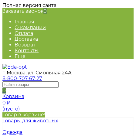
Полная версия сайта
Заказать звонок
0
Главная
О компании
Оплата
Доставка
Возврат
Контакты
Еще
г. Москва, ул. Смольная 24А
8-800-707-67-27
0
Корзина
0
₽
(пусто)
Товар в корзине!
Товары для животных
Одежда