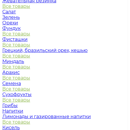
Жевательная резинка
Все товары
Салат
Зелень
Орехи
Фундук
Все товары
Фисташки
Все товары
Грецкий, бразильский орех, кешью
Все товары
Миндаль
Все товары
Арахис
Все товары
Семена
Все товары
Сухофрукты
Все товары
Грибы
Напитки
Лимонады и газированные напитки
Все товары
Кисель