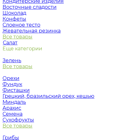
Кондитерские изделия
Восточные сладости
Шоколад
Конфеты
Слоеное тесто
Жевательная резинка
Все товары
Салат
Еще категории
Зелень
Все товары
Орехи
Фундук
Фисташки
Грецкий, бразильский орех, кешью
Миндаль
Арахис
Семена
Сухофрукты
Все товары
Грибы