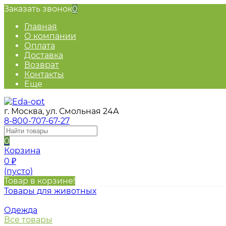
Заказать звонок
0
Главная
О компании
Оплата
Доставка
Возврат
Контакты
Еще
г. Москва, ул. Смольная 24А
8-800-707-67-27
0
Корзина
0
₽
(пусто)
Товар в корзине!
Товары для животных
Одежда
Все товары