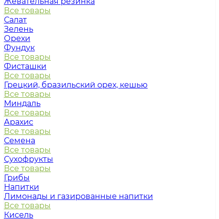
Жевательная резинка
Все товары
Салат
Зелень
Орехи
Фундук
Все товары
Фисташки
Все товары
Грецкий, бразильский орех, кешью
Все товары
Миндаль
Все товары
Арахис
Все товары
Семена
Все товары
Сухофрукты
Все товары
Грибы
Напитки
Лимонады и газированные напитки
Все товары
Кисель