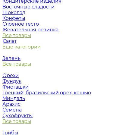
Кондитерские изделия
Восточные сладости
Шоколад
Конфеты
Слоеное тесто
Жевательная резинка
Все товары
Салат
Еще категории
Зелень
Все товары
Орехи
Фундук
Фисташки
Грецкий, бразильский орех, кешью
Миндаль
Арахис
Семена
Сухофрукты
Все товары
Грибы