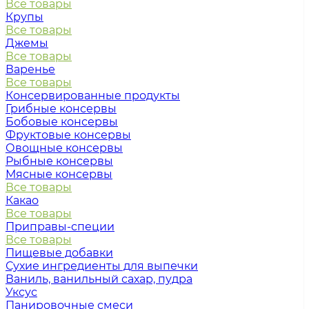
Все товары
Крупы
Все товары
Джемы
Все товары
Варенье
Все товары
Консервированные продукты
Грибные консервы
Бобовые консервы
Фруктовые консервы
Овощные консервы
Рыбные консервы
Мясные консервы
Все товары
Какао
Все товары
Приправы-специи
Все товары
Пищевые добавки
Сухие ингредиенты для выпечки
Ваниль, ванильный сахар, пудра
Уксус
Панировочные смеси