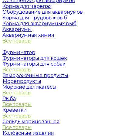
Освещение для аквариумов
Корма для черепах
Оборудование для аквариумов
Корма для прудовых рыб
Корма для аквариумных рыб
Аквариумы
Аквариумная химия
Все товары
Фурминатор
Фурминаторы для кошек
Фурминаторы для собак
Все товары
Замороженные продукты
Морепродукты
Морские деликатесы
Все товары
Рыба
Все товары
Креветки
Все товары
Сельдь маринованная
Все товары
Колбасные изделия