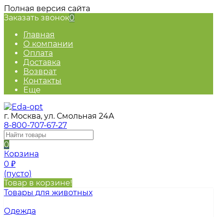
Полная версия сайта
Заказать звонок
0
Главная
О компании
Оплата
Доставка
Возврат
Контакты
Еще
г. Москва, ул. Смольная 24А
8-800-707-67-27
0
Корзина
0
₽
(пусто)
Товар в корзине!
Товары для животных
Одежда