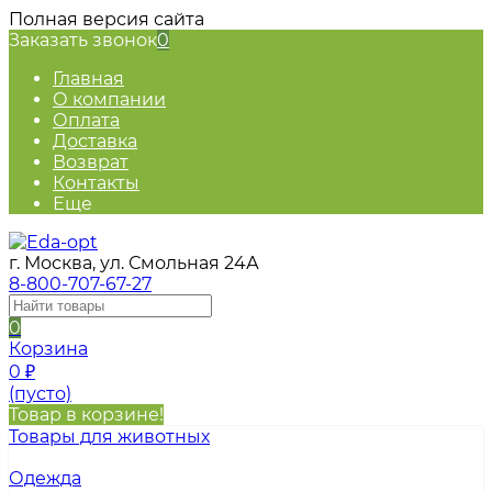
Полная версия сайта
Заказать звонок
0
Главная
О компании
Оплата
Доставка
Возврат
Контакты
Еще
г. Москва, ул. Смольная 24А
8-800-707-67-27
0
Корзина
0
₽
(пусто)
Товар в корзине!
Товары для животных
Одежда