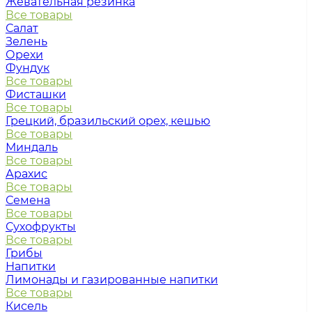
Жевательная резинка
Все товары
Салат
Зелень
Орехи
Фундук
Все товары
Фисташки
Все товары
Грецкий, бразильский орех, кешью
Все товары
Миндаль
Все товары
Арахис
Все товары
Семена
Все товары
Сухофрукты
Все товары
Грибы
Напитки
Лимонады и газированные напитки
Все товары
Кисель