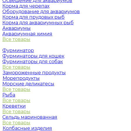
Освещение для аквариумов
Корма для черепах
Оборудование для аквариумов
Корма для прудовых рыб
Корма для аквариумных рыб
Аквариумы
Аквариумная химия
Все товары
Фурминатор
Фурминаторы для кошек
Фурминаторы для собак
Все товары
Замороженные продукты
Морепродукты
Морские деликатесы
Все товары
Рыба
Все товары
Креветки
Все товары
Сельдь маринованная
Все товары
Колбасные изделия