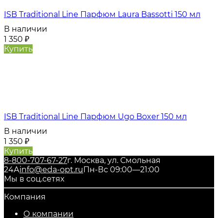
ISB Traditional Line Парфюм Laura Bassotti 150 мл
В наличии
1 350
₽
Купить
ISB Traditional Line Парфюм Ugo Boxer 150 мл
В наличии
1 350
₽
Купить
8-800-707-67-27
г. Москва, ул. Смольная
24А
info@eda-opt.ru
Пн-Вс 09:00—21:00
Мы в соц.сетях
Компания
О компании