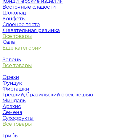
Кондитерские изделия
Восточные сладости
Шоколад
Конфеты
Слоеное тесто
Жевательная резинка
Все товары
Салат
Еще категории
Зелень
Все товары
Орехи
Фундук
Фисташки
Грецкий, бразильский орех, кешью
Миндаль
Арахис
Семена
Сухофрукты
Все товары
Грибы