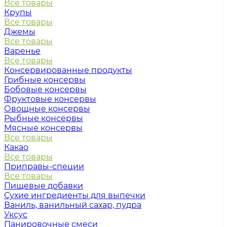
Все товары
Крупы
Все товары
Джемы
Все товары
Варенье
Все товары
Консервированные продукты
Грибные консервы
Бобовые консервы
Фруктовые консервы
Овощные консервы
Рыбные консервы
Мясные консервы
Все товары
Какао
Все товары
Приправы-специи
Все товары
Пищевые добавки
Сухие ингредиенты для выпечки
Ваниль, ванильный сахар, пудра
Уксус
Панировочные смеси