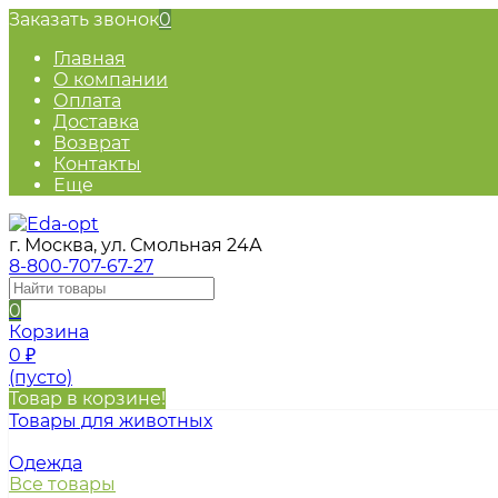
Заказать звонок
0
Главная
О компании
Оплата
Доставка
Возврат
Контакты
Еще
г. Москва, ул. Смольная 24А
8-800-707-67-27
0
Корзина
0
₽
(пусто)
Товар в корзине!
Товары для животных
Одежда
Все товары