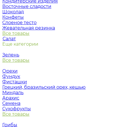
Кондитерские изделия
Восточные сладости
Шоколад
Конфеты
Слоеное тесто
Жевательная резинка
Все товары
Салат
Еще категории
Зелень
Все товары
Орехи
Фундук
Фисташки
Грецкий, бразильский орех, кешью
Миндаль
Арахис
Семена
Сухофрукты
Все товары
Грибы