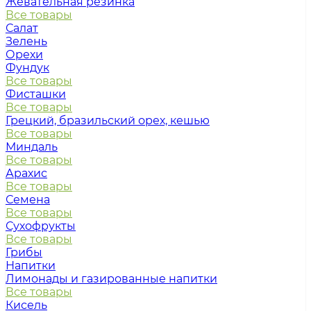
Жевательная резинка
Все товары
Салат
Зелень
Орехи
Фундук
Все товары
Фисташки
Все товары
Грецкий, бразильский орех, кешью
Все товары
Миндаль
Все товары
Арахис
Все товары
Семена
Все товары
Сухофрукты
Все товары
Грибы
Напитки
Лимонады и газированные напитки
Все товары
Кисель