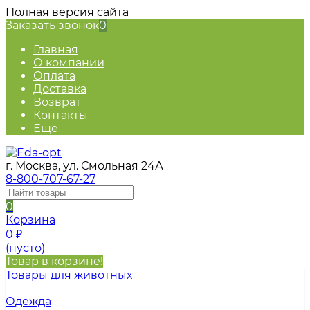
Полная версия сайта
Заказать звонок
0
Главная
О компании
Оплата
Доставка
Возврат
Контакты
Еще
г. Москва, ул. Смольная 24А
8-800-707-67-27
0
Корзина
0
₽
(пусто)
Товар в корзине!
Товары для животных
Одежда