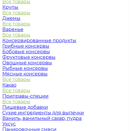
Все товары
Крупы
Все товары
Джемы
Все товары
Варенье
Все товары
Консервированные продукты
Грибные консервы
Бобовые консервы
Фруктовые консервы
Овощные консервы
Рыбные консервы
Мясные консервы
Все товары
Какао
Все товары
Приправы-специи
Все товары
Пищевые добавки
Сухие ингредиенты для выпечки
Ваниль, ванильный сахар, пудра
Уксус
Панировочные смеси