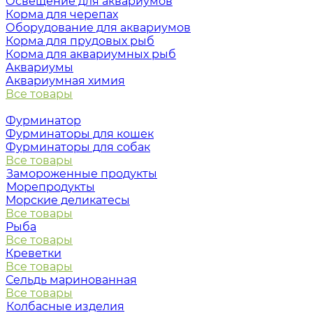
Освещение для аквариумов
Корма для черепах
Оборудование для аквариумов
Корма для прудовых рыб
Корма для аквариумных рыб
Аквариумы
Аквариумная химия
Все товары
Фурминатор
Фурминаторы для кошек
Фурминаторы для собак
Все товары
Замороженные продукты
Морепродукты
Морские деликатесы
Все товары
Рыба
Все товары
Креветки
Все товары
Сельдь маринованная
Все товары
Колбасные изделия