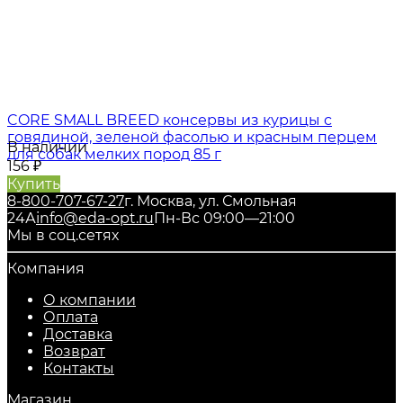
CORE SMALL BREED консервы из курицы с
говядиной, зеленой фасолью и красным перцем
В наличии
для собак мелких пород 85 г
156
₽
Купить
8-800-707-67-27
г. Москва, ул. Смольная
24А
info@eda-opt.ru
Пн-Вс 09:00—21:00
Мы в соц.сетях
Компания
О компании
Оплата
Доставка
Возврат
Контакты
Магазин