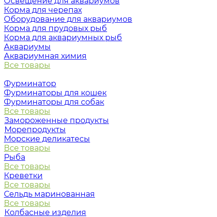
Освещение для аквариумов
Корма для черепах
Оборудование для аквариумов
Корма для прудовых рыб
Корма для аквариумных рыб
Аквариумы
Аквариумная химия
Все товары
Фурминатор
Фурминаторы для кошек
Фурминаторы для собак
Все товары
Замороженные продукты
Морепродукты
Морские деликатесы
Все товары
Рыба
Все товары
Креветки
Все товары
Сельдь маринованная
Все товары
Колбасные изделия