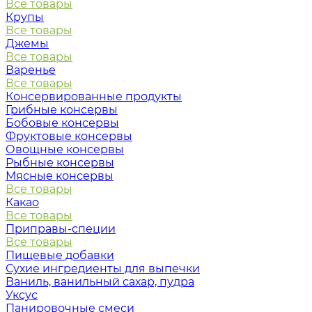
Все товары
Крупы
Все товары
Джемы
Все товары
Варенье
Все товары
Консервированные продукты
Грибные консервы
Бобовые консервы
Фруктовые консервы
Овощные консервы
Рыбные консервы
Мясные консервы
Все товары
Какао
Все товары
Приправы-специи
Все товары
Пищевые добавки
Сухие ингредиенты для выпечки
Ваниль, ванильный сахар, пудра
Уксус
Панировочные смеси