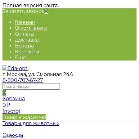
Полная версия сайта
Заказать звонок
0
Главная
О компании
Оплата
Доставка
Возврат
Контакты
Еще
г. Москва, ул. Смольная 24А
8-800-707-67-27
0
Корзина
0
₽
(пусто)
Товар в корзине!
Товары для животных
Одежда