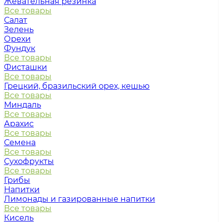
Жевательная резинка
Все товары
Салат
Зелень
Орехи
Фундук
Все товары
Фисташки
Все товары
Грецкий, бразильский орех, кешью
Все товары
Миндаль
Все товары
Арахис
Все товары
Семена
Все товары
Сухофрукты
Все товары
Грибы
Напитки
Лимонады и газированные напитки
Все товары
Кисель