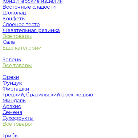
Кондитерские изделия
Восточные сладости
Шоколад
Конфеты
Слоеное тесто
Жевательная резинка
Все товары
Салат
Еще категории
Зелень
Все товары
Орехи
Фундук
Фисташки
Грецкий, бразильский орех, кешью
Миндаль
Арахис
Семена
Сухофрукты
Все товары
Грибы