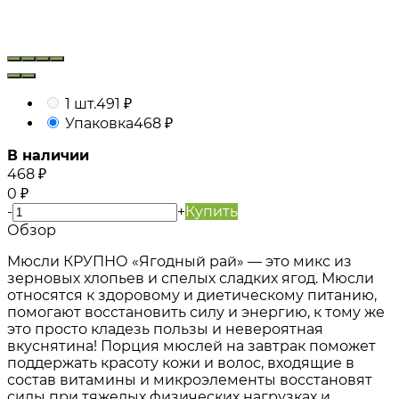
1 шт.
491
₽
Упаковка
468
₽
В наличии
468
₽
0
₽
-
+
Купить
Обзор
Мюсли КРУПНО «Ягодный рай» — это микс из
зерновых хлопьев и спелых сладких ягод. Мюсли
относятся к здоровому и диетическому питанию,
помогают восстановить силу и энергию, к тому же
это просто кладезь пользы и невероятная
вкуснятина! Порция мюслей на завтрак поможет
поддержать красоту кожи и волос, входящие в
состав витамины и микроэлементы восстановят
силы при тяжелых физических нагрузках и