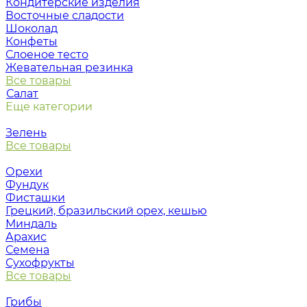
Кондитерские изделия
Восточные сладости
Шоколад
Конфеты
Слоеное тесто
Жевательная резинка
Все товары
Салат
Еще категории
Зелень
Все товары
Орехи
Фундук
Фисташки
Грецкий, бразильский орех, кешью
Миндаль
Арахис
Семена
Сухофрукты
Все товары
Грибы