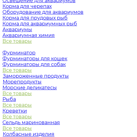
Освещение для аквариумов
Корма для черепах
Оборудование для аквариумов
Корма для прудовых рыб
Корма для аквариумных рыб
Аквариумы
Аквариумная химия
Все товары
Фурминатор
Фурминаторы для кошек
Фурминаторы для собак
Все товары
Замороженные продукты
Морепродукты
Морские деликатесы
Все товары
Рыба
Все товары
Креветки
Все товары
Сельдь маринованная
Все товары
Колбасные изделия