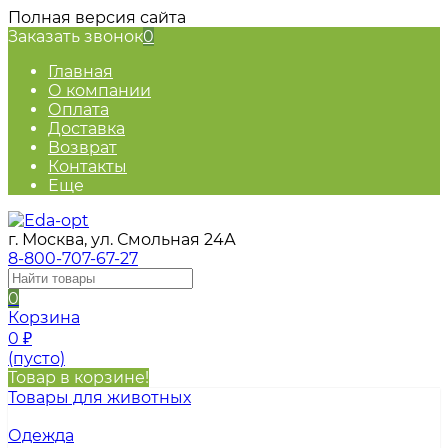
Полная версия сайта
Заказать звонок
0
Главная
О компании
Оплата
Доставка
Возврат
Контакты
Еще
г. Москва, ул. Смольная 24А
8-800-707-67-27
0
Корзина
0
₽
(пусто)
Товар в корзине!
Товары для животных
Одежда