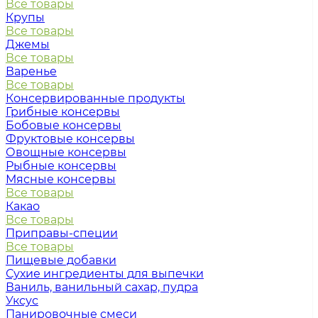
Все товары
Крупы
Все товары
Джемы
Все товары
Варенье
Все товары
Консервированные продукты
Грибные консервы
Бобовые консервы
Фруктовые консервы
Овощные консервы
Рыбные консервы
Мясные консервы
Все товары
Какао
Все товары
Приправы-специи
Все товары
Пищевые добавки
Сухие ингредиенты для выпечки
Ваниль, ванильный сахар, пудра
Уксус
Панировочные смеси