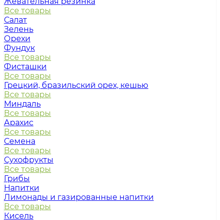
Жевательная резинка
Все товары
Салат
Зелень
Орехи
Фундук
Все товары
Фисташки
Все товары
Грецкий, бразильский орех, кешью
Все товары
Миндаль
Все товары
Арахис
Все товары
Семена
Все товары
Сухофрукты
Все товары
Грибы
Напитки
Лимонады и газированные напитки
Все товары
Кисель