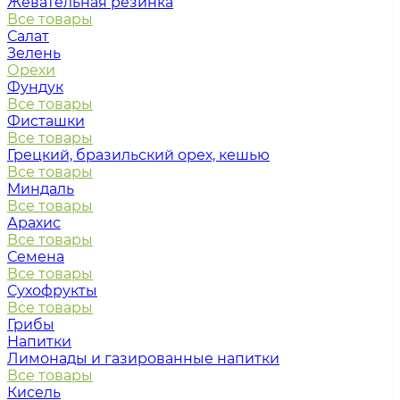
Жевательная резинка
Все товары
Салат
Зелень
Орехи
Фундук
Все товары
Фисташки
Все товары
Грецкий, бразильский орех, кешью
Все товары
Миндаль
Все товары
Арахис
Все товары
Семена
Все товары
Сухофрукты
Все товары
Грибы
Напитки
Лимонады и газированные напитки
Все товары
Кисель