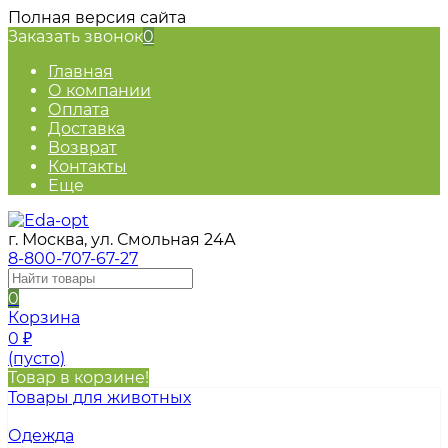
Полная версия сайта
Заказать звонок
0
Главная
О компании
Оплата
Доставка
Возврат
Контакты
Еще
г. Москва, ул. Смольная 24А
8-800-707-67-27
0
Корзина
0
₽
(пусто)
Товар в корзине!
Товары для животных
Одежда