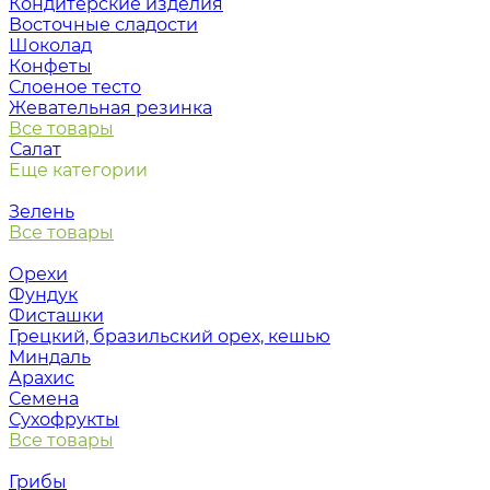
Кондитерские изделия
Восточные сладости
Шоколад
Конфеты
Слоеное тесто
Жевательная резинка
Все товары
Салат
Еще категории
Зелень
Все товары
Орехи
Фундук
Фисташки
Грецкий, бразильский орех, кешью
Миндаль
Арахис
Семена
Сухофрукты
Все товары
Грибы