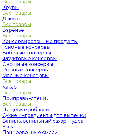
Все товары
Крупы
Все товары
Джемы
Все товары
Варенье
Все товары
Консервированные продукты
Грибные консервы
Бобовые консервы
Фруктовые консервы
Овощные консервы
Рыбные консервы
Мясные консервы
Все товары
Какао
Все товары
Приправы-специи
Все товары
Пищевые добавки
Сухие ингредиенты для выпечки
Ваниль, ванильный сахар, пудра
Уксус
Панировочные смеси