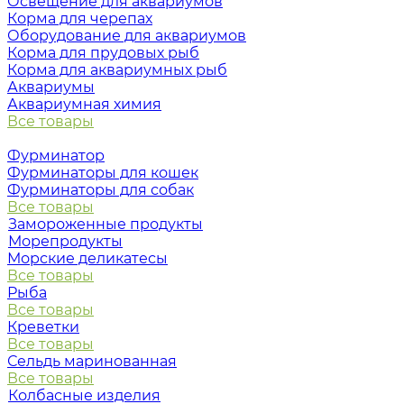
Освещение для аквариумов
Корма для черепах
Оборудование для аквариумов
Корма для прудовых рыб
Корма для аквариумных рыб
Аквариумы
Аквариумная химия
Все товары
Фурминатор
Фурминаторы для кошек
Фурминаторы для собак
Все товары
Замороженные продукты
Морепродукты
Морские деликатесы
Все товары
Рыба
Все товары
Креветки
Все товары
Сельдь маринованная
Все товары
Колбасные изделия