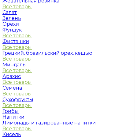
Жевательная резинка
Все товары
Салат
Зелень
Орехи
Фундук
Все товары
Фисташки
Все товары
Грецкий, бразильский орех, кешью
Все товары
Миндаль
Все товары
Арахис
Все товары
Семена
Все товары
Сухофрукты
Все товары
Грибы
Напитки
Лимонады и газированные напитки
Все товары
Кисель