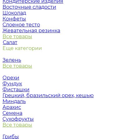
Кондитерские изделия
Восточные сладости
Шоколад
Конфеты
Слоеное тесто
Жевательная резинка
Все товары
Салат
Еще категории
Зелень
Все товары
Орехи
Фундук
Фисташки
Грецкий, бразильский орех, кешью
Миндаль
Арахис
Семена
Сухофрукты
Все товары
Грибы