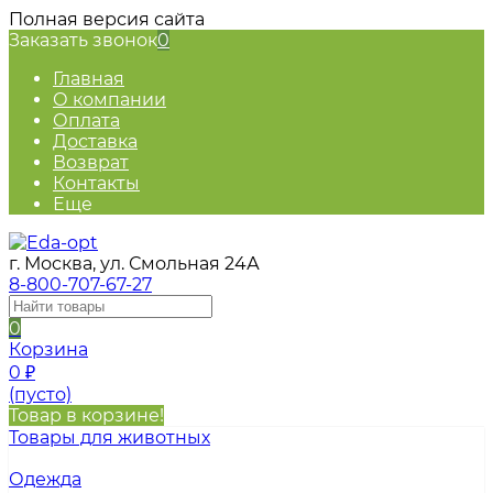
Полная версия сайта
Заказать звонок
0
Главная
О компании
Оплата
Доставка
Возврат
Контакты
Еще
г. Москва, ул. Смольная 24А
8-800-707-67-27
0
Корзина
0
₽
(пусто)
Товар в корзине!
Товары для животных
Одежда