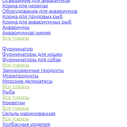
Освещение для аквариумов
Корма для черепах
Оборудование для аквариумов
Корма для прудовых рыб
Корма для аквариумных рыб
Аквариумы
Аквариумная химия
Все товары
Фурминатор
Фурминаторы для кошек
Фурминаторы для собак
Все товары
Замороженные продукты
Морепродукты
Морские деликатесы
Все товары
Рыба
Все товары
Креветки
Все товары
Сельдь маринованная
Все товары
Колбасные изделия