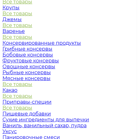
Все товары
Крупы
Все товары
Джемы
Все товары
Варенье
Все товары
Консервированные продукты
Грибные консервы
Бобовые консервы
Фруктовые консервы
Овощные консервы
Рыбные консервы
Мясные консервы
Все товары
Какао
Все товары
Приправы-специи
Все товары
Пищевые добавки
Сухие ингредиенты для выпечки
Ваниль, ванильный сахар, пудра
Уксус
Панировочные смеси