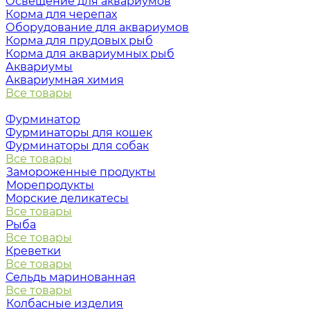
Освещение для аквариумов
Корма для черепах
Оборудование для аквариумов
Корма для прудовых рыб
Корма для аквариумных рыб
Аквариумы
Аквариумная химия
Все товары
Фурминатор
Фурминаторы для кошек
Фурминаторы для собак
Все товары
Замороженные продукты
Морепродукты
Морские деликатесы
Все товары
Рыба
Все товары
Креветки
Все товары
Сельдь маринованная
Все товары
Колбасные изделия