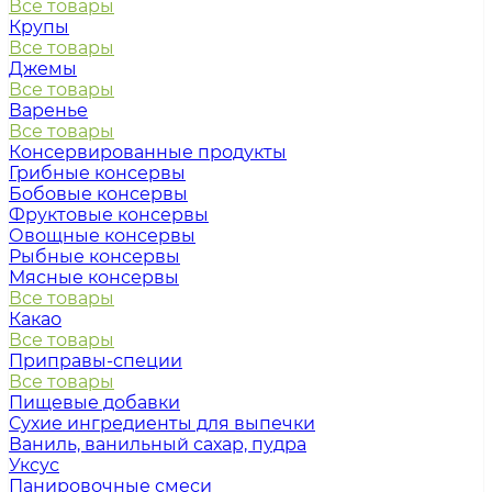
Все товары
Крупы
Все товары
Джемы
Все товары
Варенье
Все товары
Консервированные продукты
Грибные консервы
Бобовые консервы
Фруктовые консервы
Овощные консервы
Рыбные консервы
Мясные консервы
Все товары
Какао
Все товары
Приправы-специи
Все товары
Пищевые добавки
Сухие ингредиенты для выпечки
Ваниль, ванильный сахар, пудра
Уксус
Панировочные смеси