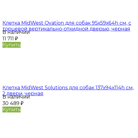
Клетка MidWest Ovation для собак 95х59х64h см, с
торцевой вертикально-откидной дверью, черная
В наличии
11 711
₽
Купить
Клетка MidWest Solutions для собак 137х94х114h см,
2 двери, черная
В наличии
30 489
₽
Купить