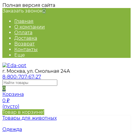
Полная версия сайта
Заказать звонок
0
Главная
О компании
Оплата
Доставка
Возврат
Контакты
Еще
г. Москва, ул. Смольная 24А
8-800-707-67-27
0
Корзина
0
₽
(пусто)
Товар в корзине!
Товары для животных
Одежда