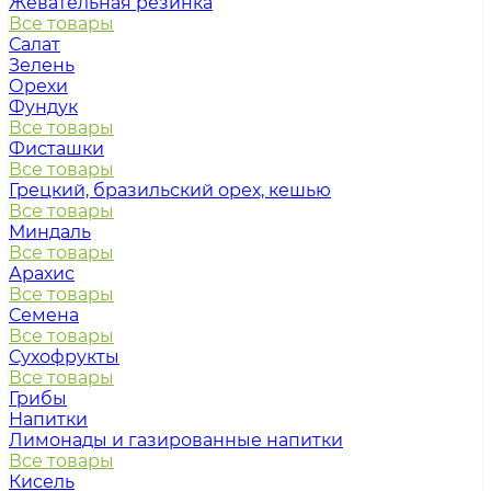
Жевательная резинка
Все товары
Салат
Зелень
Орехи
Фундук
Все товары
Фисташки
Все товары
Грецкий, бразильский орех, кешью
Все товары
Миндаль
Все товары
Арахис
Все товары
Семена
Все товары
Сухофрукты
Все товары
Грибы
Напитки
Лимонады и газированные напитки
Все товары
Кисель