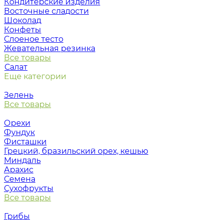
Кондитерские изделия
Восточные сладости
Шоколад
Конфеты
Слоеное тесто
Жевательная резинка
Все товары
Салат
Еще категории
Зелень
Все товары
Орехи
Фундук
Фисташки
Грецкий, бразильский орех, кешью
Миндаль
Арахис
Семена
Сухофрукты
Все товары
Грибы