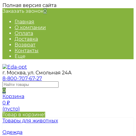
Полная версия сайта
Заказать звонок
0
Главная
О компании
Оплата
Доставка
Возврат
Контакты
Еще
г. Москва, ул. Смольная 24А
8-800-707-67-27
0
Корзина
0
₽
(пусто)
Товар в корзине!
Товары для животных
Одежда