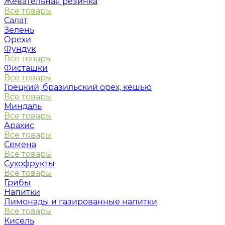
Жевательная резинка
Все товары
Салат
Зелень
Орехи
Фундук
Все товары
Фисташки
Все товары
Грецкий, бразильский орех, кешью
Все товары
Миндаль
Все товары
Арахис
Все товары
Семена
Все товары
Сухофрукты
Все товары
Грибы
Напитки
Лимонады и газированные напитки
Все товары
Кисель