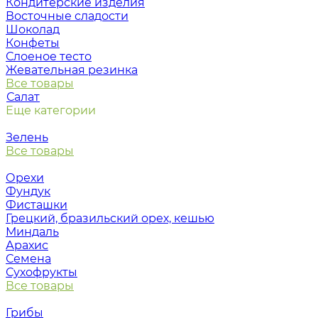
Кондитерские изделия
Восточные сладости
Шоколад
Конфеты
Слоеное тесто
Жевательная резинка
Все товары
Салат
Еще категории
Зелень
Все товары
Орехи
Фундук
Фисташки
Грецкий, бразильский орех, кешью
Миндаль
Арахис
Семена
Сухофрукты
Все товары
Грибы