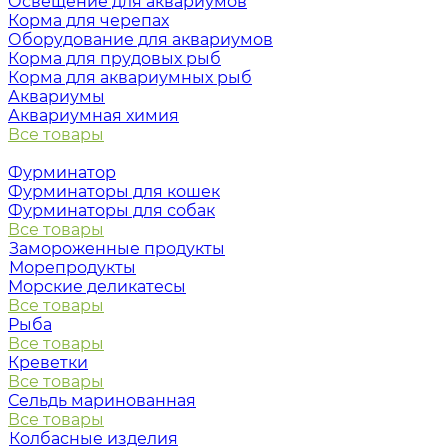
Освещение для аквариумов
Корма для черепах
Оборудование для аквариумов
Корма для прудовых рыб
Корма для аквариумных рыб
Аквариумы
Аквариумная химия
Все товары
Фурминатор
Фурминаторы для кошек
Фурминаторы для собак
Все товары
Замороженные продукты
Морепродукты
Морские деликатесы
Все товары
Рыба
Все товары
Креветки
Все товары
Сельдь маринованная
Все товары
Колбасные изделия