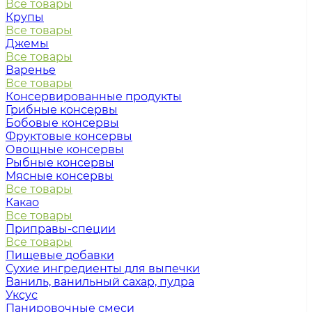
Все товары
Крупы
Все товары
Джемы
Все товары
Варенье
Все товары
Консервированные продукты
Грибные консервы
Бобовые консервы
Фруктовые консервы
Овощные консервы
Рыбные консервы
Мясные консервы
Все товары
Какао
Все товары
Приправы-специи
Все товары
Пищевые добавки
Сухие ингредиенты для выпечки
Ваниль, ванильный сахар, пудра
Уксус
Панировочные смеси