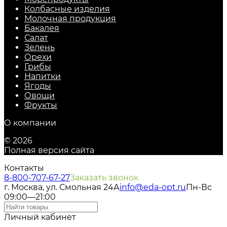
Колбасные изделия
Молочная продукция
Бакалея
Салат
Зелень
Орехи
Грибы
Напитки
Ягоды
Овощи
Фрукты
О компании
© 2026
Полная версия сайта
Контакты
8-800-707-67-27
Заказать звонок
г. Москва, ул. Смольная 24А
info@eda-opt.ru
Пн-Вс
09:00—21:00
Личный кабинет