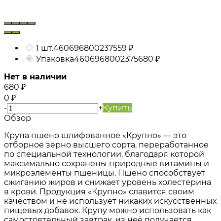
1 шт.
4606968002375
59
₽
Упаковка
4606968002375
680
₽
Нет в наличии
680
₽
0
₽
-
+
Купить
Обзор
Крупа пшено шлифованное «Крупно» — это
отборное зерно высшего сорта, переработанное
по специальной технологии, благодаря которой
максимально сохранены природные витамины и
микроэлементы пшеницы. Пшено способствует
сжиганию жиров и снижает уровень холестерина
в крови. Продукция «Крупно» славится своим
качеством и не использует никаких искусственных
пищевых добавок. Крупу можно использовать как
самостоятельный завтрак, из неё получается