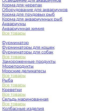
Освещение для аквариумов
Корма для черепах
Оборудование для аквариумов
Корма для прудовых рыб
Корма для аквариумных рыб
Аквариумы
Аквариумная химия
Все товары
Фурминатор
Фурминаторы для кошек
Фурминаторы для собак
Все товары
Замороженные продукты
Морепродукты
Морские деликатесы
Все товары
Рыба
Все товары
Креветки
Все товары
Сельдь маринованная
Все товары
Колбасные изделия