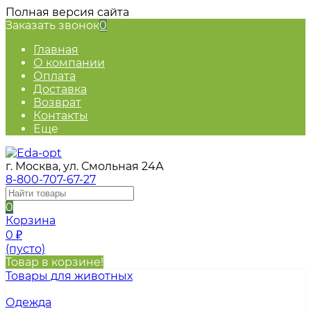
Полная версия сайта
Заказать звонок
0
Главная
О компании
Оплата
Доставка
Возврат
Контакты
Еще
г. Москва, ул. Смольная 24А
8-800-707-67-27
0
Корзина
0
₽
(пусто)
Товар в корзине!
Товары для животных
Одежда