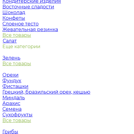
Кондитерские изделия
Восточные сладости
Шоколад
Конфеты
Слоеное тесто
Жевательная резинка
Все товары
Салат
Еще категории
Зелень
Все товары
Орехи
Фундук
Фисташки
Грецкий, бразильский орех, кешью
Миндаль
Арахис
Семена
Сухофрукты
Все товары
Грибы