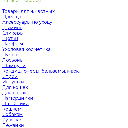
Каталог товаров
Товары для животных
Одежда
Аксессуары по уходу
Груминг
Сликеры
Щетки
Парфюм
Уходовая косметика
Пудра
Лосьоны
Шампуни
Кондиционеры, бальзамы, маски
Спреи
Игрушки
Для кошек
Для собак
Намордники
Ошейники
Кошкам
Собакам
Рулетки
Лежанки