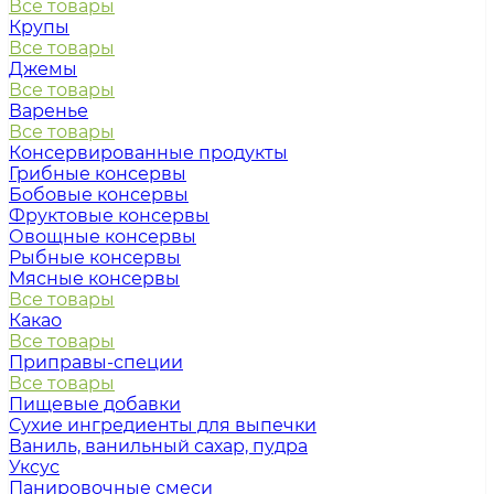
Все товары
Крупы
Все товары
Джемы
Все товары
Варенье
Все товары
Консервированные продукты
Грибные консервы
Бобовые консервы
Фруктовые консервы
Овощные консервы
Рыбные консервы
Мясные консервы
Все товары
Какао
Все товары
Приправы-специи
Все товары
Пищевые добавки
Сухие ингредиенты для выпечки
Ваниль, ванильный сахар, пудра
Уксус
Панировочные смеси