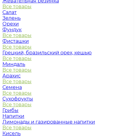
Жевательная резинка
Все товары
Салат
Зелень
Орехи
Фундук
Все товары
Фисташки
Все товары
Грецкий, бразильский орех, кешью
Все товары
Миндаль
Все товары
Арахис
Все товары
Семена
Все товары
Сухофрукты
Все товары
Грибы
Напитки
Лимонады и газированные напитки
Все товары
Кисель