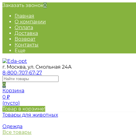
Заказать звонок
0
Главная
О компании
Оплата
Доставка
Возврат
Контакты
Еще
г. Москва, ул. Смольная 24А
8-800-707-67-27
0
Корзина
0
₽
(пусто)
Товар в корзине!
Товары для животных
Одежда
Все товары