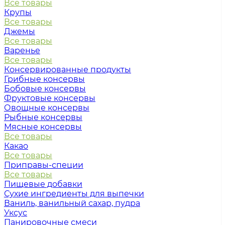
Все товары
Крупы
Все товары
Джемы
Все товары
Варенье
Все товары
Консервированные продукты
Грибные консервы
Бобовые консервы
Фруктовые консервы
Овощные консервы
Рыбные консервы
Мясные консервы
Все товары
Какао
Все товары
Приправы-специи
Все товары
Пищевые добавки
Сухие ингредиенты для выпечки
Ваниль, ванильный сахар, пудра
Уксус
Панировочные смеси