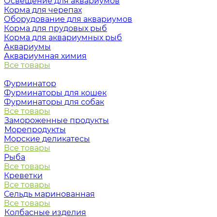
Освещение для аквариумов
Корма для черепах
Оборудование для аквариумов
Корма для прудовых рыб
Корма для аквариумных рыб
Аквариумы
Аквариумная химия
Все товары
Фурминатор
Фурминаторы для кошек
Фурминаторы для собак
Все товары
Замороженные продукты
Морепродукты
Морские деликатесы
Все товары
Рыба
Все товары
Креветки
Все товары
Сельдь маринованная
Все товары
Колбасные изделия