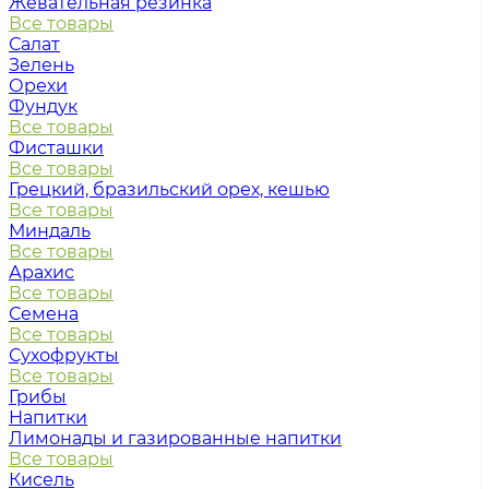
Жевательная резинка
Все товары
Салат
Зелень
Орехи
Фундук
Все товары
Фисташки
Все товары
Грецкий, бразильский орех, кешью
Все товары
Миндаль
Все товары
Арахис
Все товары
Семена
Все товары
Сухофрукты
Все товары
Грибы
Напитки
Лимонады и газированные напитки
Все товары
Кисель