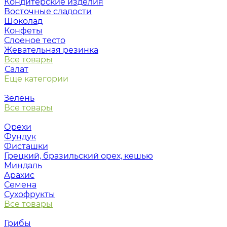
Кондитерские изделия
Восточные сладости
Шоколад
Конфеты
Слоеное тесто
Жевательная резинка
Все товары
Салат
Еще категории
Зелень
Все товары
Орехи
Фундук
Фисташки
Грецкий, бразильский орех, кешью
Миндаль
Арахис
Семена
Сухофрукты
Все товары
Грибы