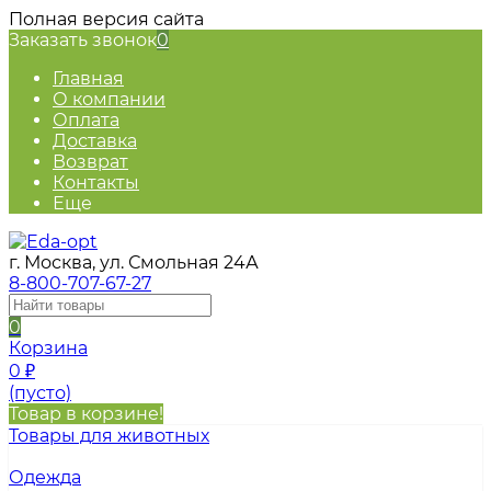
Полная версия сайта
Заказать звонок
0
Главная
О компании
Оплата
Доставка
Возврат
Контакты
Еще
г. Москва, ул. Смольная 24А
8-800-707-67-27
0
Корзина
0
₽
(пусто)
Товар в корзине!
Товары для животных
Одежда