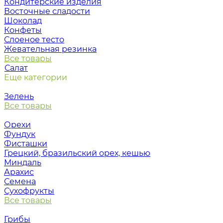
Кондитерские изделия
Восточные сладости
Шоколад
Конфеты
Слоеное тесто
Жевательная резинка
Все товары
Салат
Еще категории
Зелень
Все товары
Орехи
Фундук
Фисташки
Грецкий, бразильский орех, кешью
Миндаль
Арахис
Семена
Сухофрукты
Все товары
Грибы