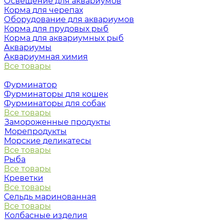
Освещение для аквариумов
Корма для черепах
Оборудование для аквариумов
Корма для прудовых рыб
Корма для аквариумных рыб
Аквариумы
Аквариумная химия
Все товары
Фурминатор
Фурминаторы для кошек
Фурминаторы для собак
Все товары
Замороженные продукты
Морепродукты
Морские деликатесы
Все товары
Рыба
Все товары
Креветки
Все товары
Сельдь маринованная
Все товары
Колбасные изделия