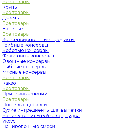
Все товары
Крупы
Все товары
Джемы
Все товары
Варенье
Все товары
Консервированные продукты
Грибные консервы
Бобовые консервы
Фруктовые консервы
Овощные консервы
Рыбные консервы
Мясные консервы
Все товары
Какао
Все товары
Приправы-специи
Все товары
Пищевые добавки
Сухие ингредиенты для выпечки
Ваниль, ванильный сахар, пудра
Уксус
Панировочные смеси