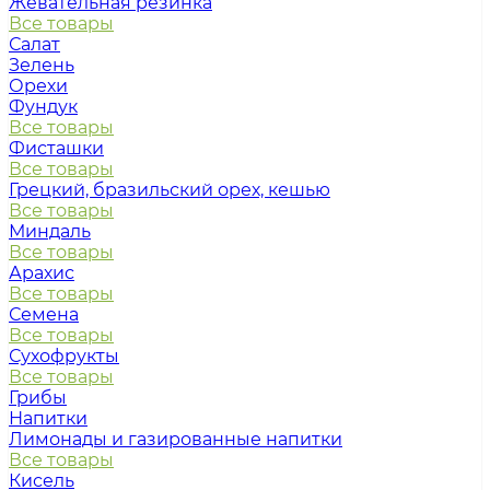
Жевательная резинка
Все товары
Салат
Зелень
Орехи
Фундук
Все товары
Фисташки
Все товары
Грецкий, бразильский орех, кешью
Все товары
Миндаль
Все товары
Арахис
Все товары
Семена
Все товары
Сухофрукты
Все товары
Грибы
Напитки
Лимонады и газированные напитки
Все товары
Кисель