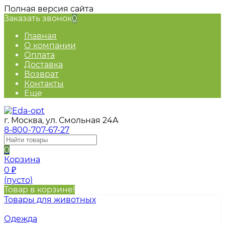
Полная версия сайта
Заказать звонок
0
Главная
О компании
Оплата
Доставка
Возврат
Контакты
Еще
г. Москва, ул. Смольная 24А
8-800-707-67-27
0
Корзина
0
₽
(пусто)
Товар в корзине!
Товары для животных
Одежда