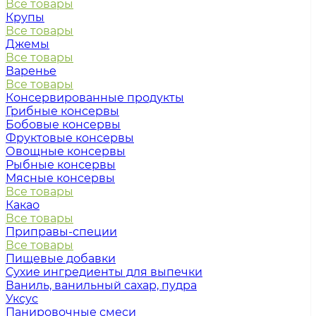
Все товары
Крупы
Все товары
Джемы
Все товары
Варенье
Все товары
Консервированные продукты
Грибные консервы
Бобовые консервы
Фруктовые консервы
Овощные консервы
Рыбные консервы
Мясные консервы
Все товары
Какао
Все товары
Приправы-специи
Все товары
Пищевые добавки
Сухие ингредиенты для выпечки
Ваниль, ванильный сахар, пудра
Уксус
Панировочные смеси