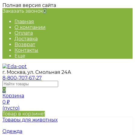
Полная версия сайта
Заказать звонок
0
Главная
О компании
Оплата
Доставка
Возврат
Контакты
Еще
г. Москва, ул. Смольная 24А
8-800-707-67-27
0
Корзина
0
₽
(пусто)
Товар в корзине!
Товары для животных
Одежда