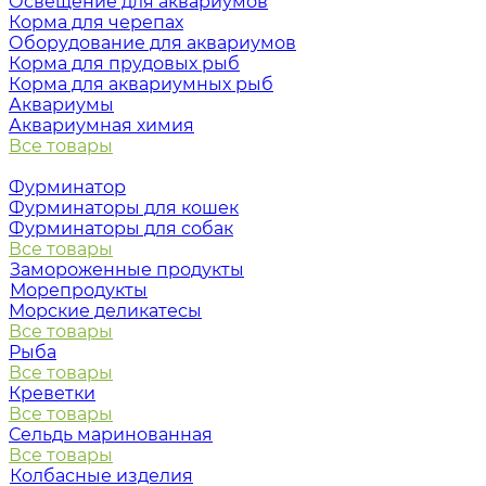
Освещение для аквариумов
Корма для черепах
Оборудование для аквариумов
Корма для прудовых рыб
Корма для аквариумных рыб
Аквариумы
Аквариумная химия
Все товары
Фурминатор
Фурминаторы для кошек
Фурминаторы для собак
Все товары
Замороженные продукты
Морепродукты
Морские деликатесы
Все товары
Рыба
Все товары
Креветки
Все товары
Сельдь маринованная
Все товары
Колбасные изделия