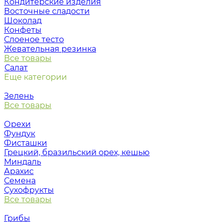
Кондитерские изделия
Восточные сладости
Шоколад
Конфеты
Слоеное тесто
Жевательная резинка
Все товары
Салат
Еще категории
Зелень
Все товары
Орехи
Фундук
Фисташки
Грецкий, бразильский орех, кешью
Миндаль
Арахис
Семена
Сухофрукты
Все товары
Грибы