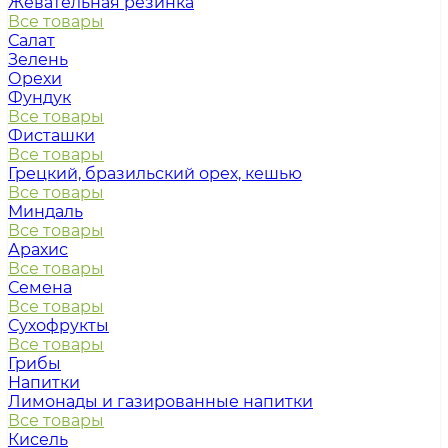
Жевательная резинка
Все товары
Салат
Зелень
Орехи
Фундук
Все товары
Фисташки
Все товары
Грецкий, бразильский орех, кешью
Все товары
Миндаль
Все товары
Арахис
Все товары
Семена
Все товары
Сухофрукты
Все товары
Грибы
Напитки
Лимонады и газированные напитки
Все товары
Кисель