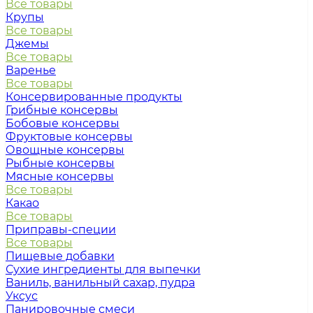
Все товары
Крупы
Все товары
Джемы
Все товары
Варенье
Все товары
Консервированные продукты
Грибные консервы
Бобовые консервы
Фруктовые консервы
Овощные консервы
Рыбные консервы
Мясные консервы
Все товары
Какао
Все товары
Приправы-специи
Все товары
Пищевые добавки
Сухие ингредиенты для выпечки
Ваниль, ванильный сахар, пудра
Уксус
Панировочные смеси