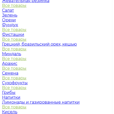
Жевательная резинка
Все товары
Салат
Зелень
Орехи
Фундук
Все товары
Фисташки
Все товары
Грецкий, бразильский орех, кешью
Все товары
Миндаль
Все товары
Арахис
Все товары
Семена
Все товары
Сухофрукты
Все товары
Грибы
Напитки
Лимонады и газированные напитки
Все товары
Кисель