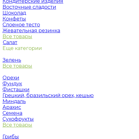
Кондитерские изделия
Восточные сладости
Шоколад
Конфеты
Слоеное тесто
Жевательная резинка
Все товары
Салат
Еще категории
Зелень
Все товары
Орехи
Фундук
Фисташки
Грецкий, бразильский орех, кешью
Миндаль
Арахис
Семена
Сухофрукты
Все товары
Грибы