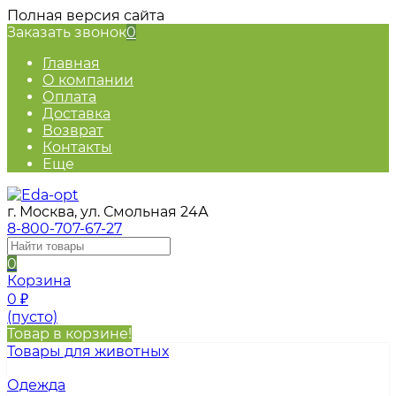
Полная версия сайта
Заказать звонок
0
Главная
О компании
Оплата
Доставка
Возврат
Контакты
Еще
г. Москва, ул. Смольная 24А
8-800-707-67-27
0
Корзина
0
₽
(пусто)
Товар в корзине!
Товары для животных
Одежда