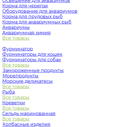
Освещение для аквариумов
Корма для черепах
Оборудование для аквариумов
Корма для прудовых рыб
Корма для аквариумных рыб
Аквариумы
Аквариумная химия
Все товары
Фурминатор
Фурминаторы для кошек
Фурминаторы для собак
Все товары
Замороженные продукты
Морепродукты
Морские деликатесы
Все товары
Рыба
Все товары
Креветки
Все товары
Сельдь маринованная
Все товары
Колбасные изделия