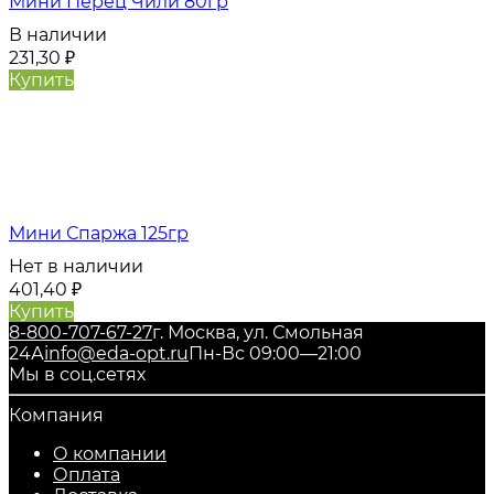
Мини Перец Чили 80гр
В наличии
231,30
₽
Купить
Мини Спаржа 125гр
Нет в наличии
401,40
₽
Купить
8-800-707-67-27
г. Москва, ул. Смольная
24А
info@eda-opt.ru
Пн-Вс 09:00—21:00
Мы в соц.сетях
Компания
О компании
Оплата