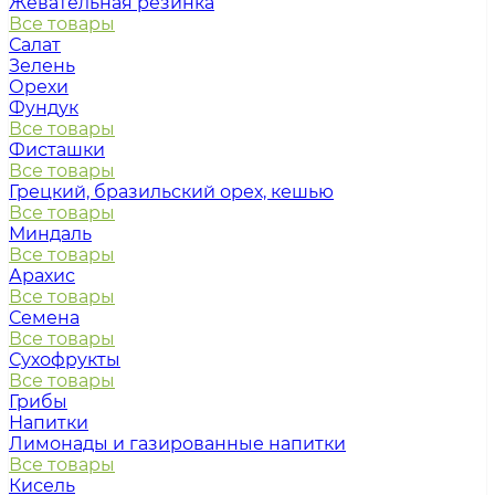
Жевательная резинка
Все товары
Салат
Зелень
Орехи
Фундук
Все товары
Фисташки
Все товары
Грецкий, бразильский орех, кешью
Все товары
Миндаль
Все товары
Арахис
Все товары
Семена
Все товары
Сухофрукты
Все товары
Грибы
Напитки
Лимонады и газированные напитки
Все товары
Кисель