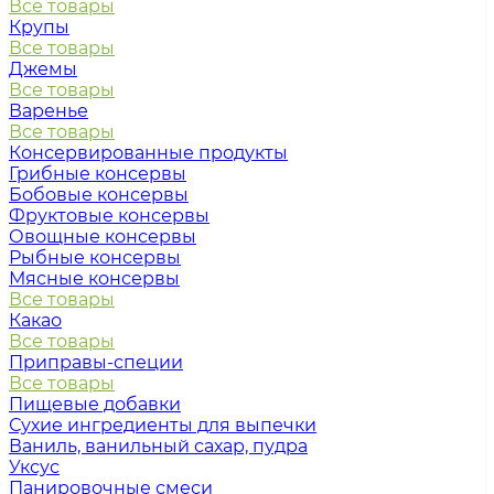
Все товары
Крупы
Все товары
Джемы
Все товары
Варенье
Все товары
Консервированные продукты
Грибные консервы
Бобовые консервы
Фруктовые консервы
Овощные консервы
Рыбные консервы
Мясные консервы
Все товары
Какао
Все товары
Приправы-специи
Все товары
Пищевые добавки
Сухие ингредиенты для выпечки
Ваниль, ванильный сахар, пудра
Уксус
Панировочные смеси