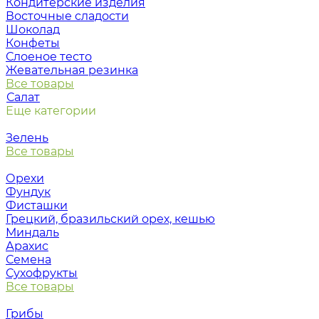
Кондитерские изделия
Восточные сладости
Шоколад
Конфеты
Слоеное тесто
Жевательная резинка
Все товары
Салат
Еще категории
Зелень
Все товары
Орехи
Фундук
Фисташки
Грецкий, бразильский орех, кешью
Миндаль
Арахис
Семена
Сухофрукты
Все товары
Грибы