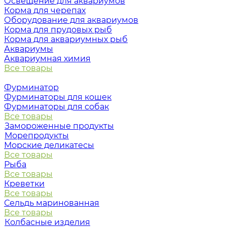
Освещение для аквариумов
Корма для черепах
Оборудование для аквариумов
Корма для прудовых рыб
Корма для аквариумных рыб
Аквариумы
Аквариумная химия
Все товары
Фурминатор
Фурминаторы для кошек
Фурминаторы для собак
Все товары
Замороженные продукты
Морепродукты
Морские деликатесы
Все товары
Рыба
Все товары
Креветки
Все товары
Сельдь маринованная
Все товары
Колбасные изделия