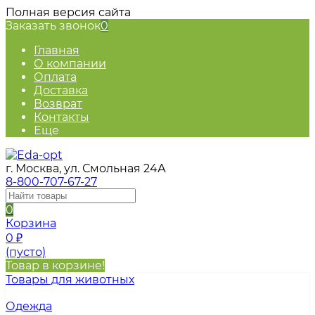
Полная версия сайта
Заказать звонок
0
Главная
О компании
Оплата
Доставка
Возврат
Контакты
Еще
г. Москва, ул. Смольная 24А
8-800-707-67-27
0
Корзина
0
₽
(пусто)
Товар в корзине!
Товары для животных
Одежда