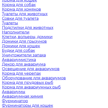
Корма для кошек
Корма для собак
Корма для хомяков
Туалеты для животных
Совки для туалета
Туалеты
Подстилки для животных
Наполнители
Клетки, вольеры, домики
Домики для грызунов
Домики для кошек
Будки для собак
Уничтожители запаха
Аквариумистика
Декор для аквариума
Освещение для аквариумов
Корма для черепах
Оборудование для аквариумов
Корма для прудовых рыб
Корма для аквариумных рыб
Аквариумы
Аквариумная химия
Фурминатор
Фурминаторы для кошек