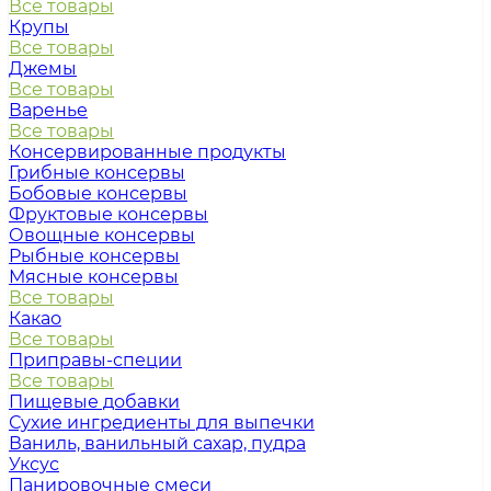
Все товары
Крупы
Все товары
Джемы
Все товары
Варенье
Все товары
Консервированные продукты
Грибные консервы
Бобовые консервы
Фруктовые консервы
Овощные консервы
Рыбные консервы
Мясные консервы
Все товары
Какао
Все товары
Приправы-специи
Все товары
Пищевые добавки
Сухие ингредиенты для выпечки
Ваниль, ванильный сахар, пудра
Уксус
Панировочные смеси