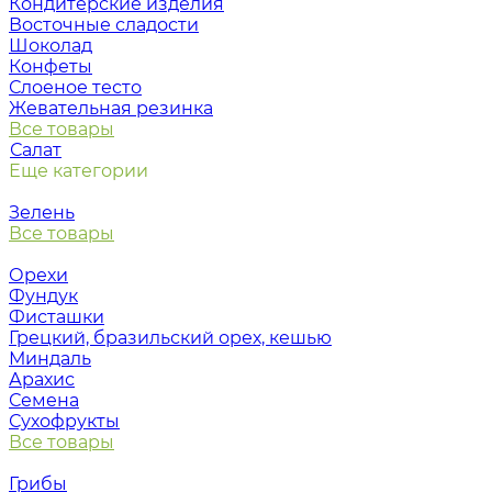
Кондитерские изделия
Восточные сладости
Шоколад
Конфеты
Слоеное тесто
Жевательная резинка
Все товары
Салат
Еще категории
Зелень
Все товары
Орехи
Фундук
Фисташки
Грецкий, бразильский орех, кешью
Миндаль
Арахис
Семена
Сухофрукты
Все товары
Грибы