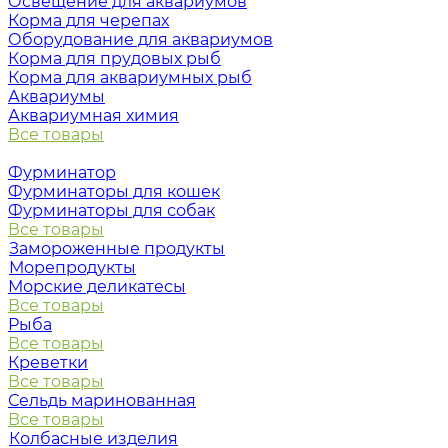
Освещение для аквариумов
Корма для черепах
Оборудование для аквариумов
Корма для прудовых рыб
Корма для аквариумных рыб
Аквариумы
Аквариумная химия
Все товары
Фурминатор
Фурминаторы для кошек
Фурминаторы для собак
Все товары
Замороженные продукты
Морепродукты
Морские деликатесы
Все товары
Рыба
Все товары
Креветки
Все товары
Сельдь маринованная
Все товары
Колбасные изделия