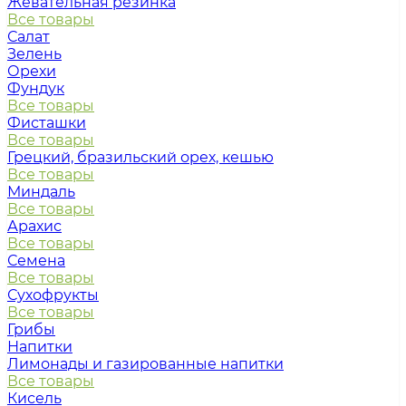
Жевательная резинка
Все товары
Салат
Зелень
Орехи
Фундук
Все товары
Фисташки
Все товары
Грецкий, бразильский орех, кешью
Все товары
Миндаль
Все товары
Арахис
Все товары
Семена
Все товары
Сухофрукты
Все товары
Грибы
Напитки
Лимонады и газированные напитки
Все товары
Кисель