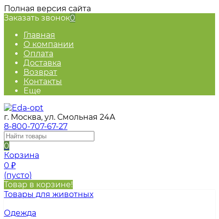
Полная версия сайта
Заказать звонок
0
Главная
О компании
Оплата
Доставка
Возврат
Контакты
Еще
г. Москва, ул. Смольная 24А
8-800-707-67-27
0
Корзина
0
₽
(пусто)
Товар в корзине!
Товары для животных
Одежда