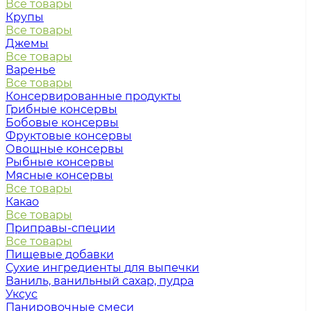
Все товары
Крупы
Все товары
Джемы
Все товары
Варенье
Все товары
Консервированные продукты
Грибные консервы
Бобовые консервы
Фруктовые консервы
Овощные консервы
Рыбные консервы
Мясные консервы
Все товары
Какао
Все товары
Приправы-специи
Все товары
Пищевые добавки
Сухие ингредиенты для выпечки
Ваниль, ванильный сахар, пудра
Уксус
Панировочные смеси