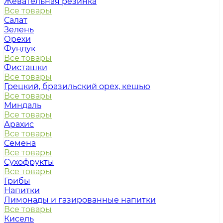
Жевательная резинка
Все товары
Салат
Зелень
Орехи
Фундук
Все товары
Фисташки
Все товары
Грецкий, бразильский орех, кешью
Все товары
Миндаль
Все товары
Арахис
Все товары
Семена
Все товары
Сухофрукты
Все товары
Грибы
Напитки
Лимонады и газированные напитки
Все товары
Кисель