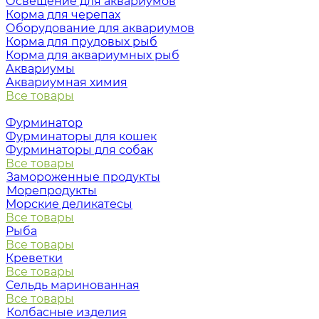
Освещение для аквариумов
Корма для черепах
Оборудование для аквариумов
Корма для прудовых рыб
Корма для аквариумных рыб
Аквариумы
Аквариумная химия
Все товары
Фурминатор
Фурминаторы для кошек
Фурминаторы для собак
Все товары
Замороженные продукты
Морепродукты
Морские деликатесы
Все товары
Рыба
Все товары
Креветки
Все товары
Сельдь маринованная
Все товары
Колбасные изделия