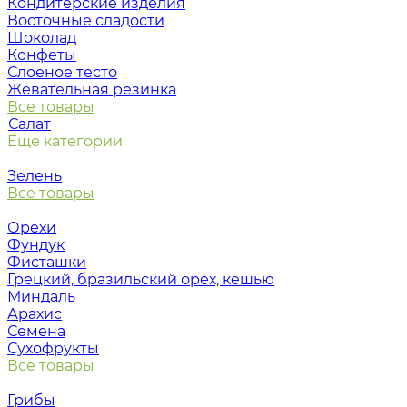
Кондитерские изделия
Восточные сладости
Шоколад
Конфеты
Слоеное тесто
Жевательная резинка
Все товары
Салат
Еще категории
Зелень
Все товары
Орехи
Фундук
Фисташки
Грецкий, бразильский орех, кешью
Миндаль
Арахис
Семена
Сухофрукты
Все товары
Грибы