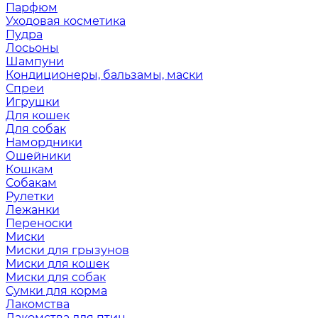
Парфюм
Уходовая косметика
Пудра
Лосьоны
Шампуни
Кондиционеры, бальзамы, маски
Спреи
Игрушки
Для кошек
Для собак
Намордники
Ошейники
Кошкам
Собакам
Рулетки
Лежанки
Переноски
Миски
Миски для грызунов
Миски для кошек
Миски для собак
Сумки для корма
Лакомства
Лакомства для птиц