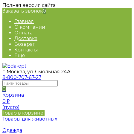
Полная версия сайта
Заказать звонок
0
Главная
О компании
Оплата
Доставка
Возврат
Контакты
Еще
г. Москва, ул. Смольная 24А
8-800-707-67-27
0
Корзина
0
₽
(пусто)
Товар в корзине!
Товары для животных
Одежда