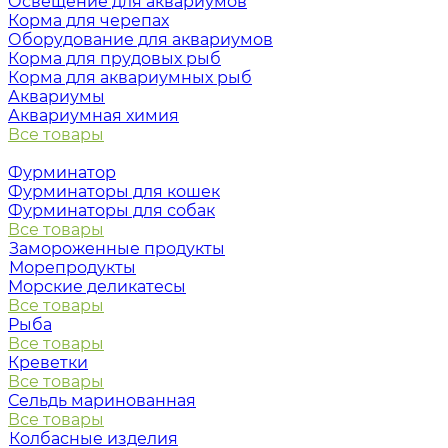
Освещение для аквариумов
Корма для черепах
Оборудование для аквариумов
Корма для прудовых рыб
Корма для аквариумных рыб
Аквариумы
Аквариумная химия
Все товары
Фурминатор
Фурминаторы для кошек
Фурминаторы для собак
Все товары
Замороженные продукты
Морепродукты
Морские деликатесы
Все товары
Рыба
Все товары
Креветки
Все товары
Сельдь маринованная
Все товары
Колбасные изделия