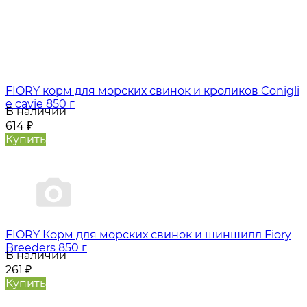
FIORY корм для морских свинок и кроликов Conigli
e cavie 850 г
В наличии
614
₽
Купить
FIORY Корм для морских свинок и шиншилл Fiory
Breeders 850 г
В наличии
261
₽
Купить