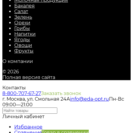
Молочная продукция
Бакалея
Салат
Зелень
Орехи
Грибы
Напитки
Ягоды
Овощи
Фрукты
О компании
© 2026
Полная версия сайта
Контакты
8-800-707-67-27
Заказать звонок
г. Москва, ул. Смольная 24А
info@eda-opt.ru
Пн-Вс
09:00—21:00
Личный кабинет
Избранное
Сравнение
Товар в сравнении