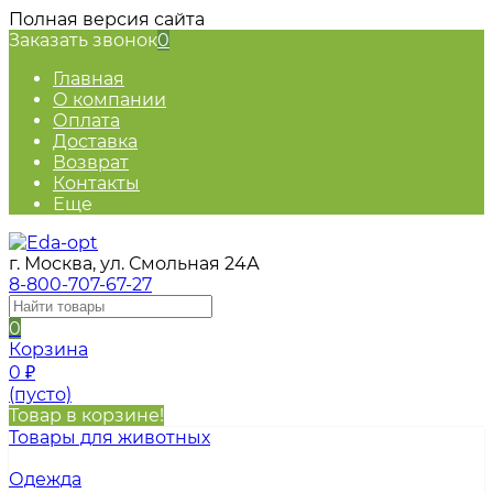
Полная версия сайта
Заказать звонок
0
Главная
О компании
Оплата
Доставка
Возврат
Контакты
Еще
г. Москва, ул. Смольная 24А
8-800-707-67-27
0
Корзина
0
₽
(пусто)
Товар в корзине!
Товары для животных
Одежда