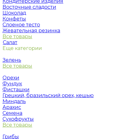
Кондитерские изделия
Восточные сладости
Шоколад
Конфеты
Слоеное тесто
Жевательная резинка
Все товары
Салат
Еще категории
Зелень
Все товары
Орехи
Фундук
Фисташки
Грецкий, бразильский орех, кешью
Миндаль
Арахис
Семена
Сухофрукты
Все товары
Грибы