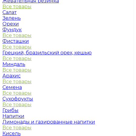
Жевательная резинка
Все товары
Салат
Зелень
Орехи
Фундук
Все товары
Фисташки
Все товары
Грецкий, бразильский орех, кешью
Все товары
Миндаль
Все товары
Арахис
Все товары
Семена
Все товары
Сухофрукты
Все товары
Грибы
Напитки
Лимонады и газированные напитки
Все товары
Кисель