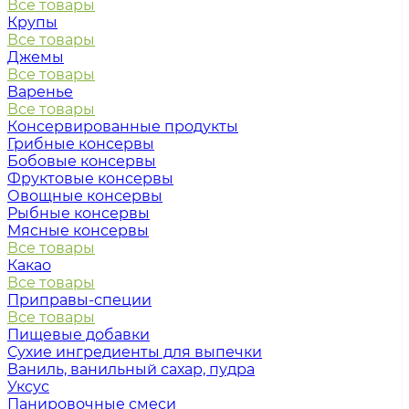
Все товары
Крупы
Все товары
Джемы
Все товары
Варенье
Все товары
Консервированные продукты
Грибные консервы
Бобовые консервы
Фруктовые консервы
Овощные консервы
Рыбные консервы
Мясные консервы
Все товары
Какао
Все товары
Приправы-специи
Все товары
Пищевые добавки
Сухие ингредиенты для выпечки
Ваниль, ванильный сахар, пудра
Уксус
Панировочные смеси