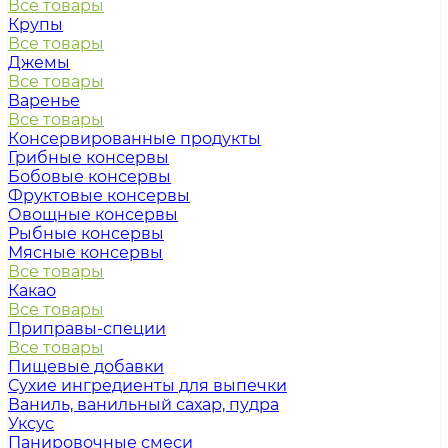
Все товары
Крупы
Все товары
Джемы
Все товары
Варенье
Все товары
Консервированные продукты
Грибные консервы
Бобовые консервы
Фруктовые консервы
Овощные консервы
Рыбные консервы
Мясные консервы
Все товары
Какао
Все товары
Приправы-специи
Все товары
Пищевые добавки
Сухие ингредиенты для выпечки
Ваниль, ванильный сахар, пудра
Уксус
Панировочные смеси