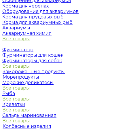
Освещение для аквариумов
Корма для черепах
Оборудование для аквариумов
Корма для прудовых рыб
Корма для аквариумных рыб
Аквариумы
Аквариумная химия
Все товары
Фурминатор
Фурминаторы для кошек
Фурминаторы для собак
Все товары
Замороженные продукты
Морепродукты
Морские деликатесы
Все товары
Рыба
Все товары
Креветки
Все товары
Сельдь маринованная
Все товары
Колбасные изделия