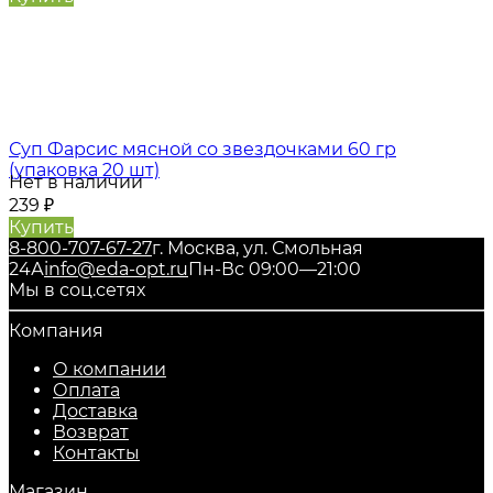
Суп Фарсис мясной со звездочками 60 гр
(упаковка 20 шт)
Нет в наличии
239
₽
Купить
8-800-707-67-27
г. Москва, ул. Смольная
24А
info@eda-opt.ru
Пн-Вс 09:00—21:00
Мы в соц.сетях
Компания
О компании
Оплата
Доставка
Возврат
Контакты
Магазин