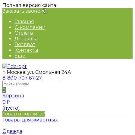
Полная версия сайта
Заказать звонок
0
Главная
О компании
Оплата
Доставка
Возврат
Контакты
Еще
г. Москва, ул. Смольная 24А
8-800-707-67-27
0
Корзина
0
₽
(пусто)
Товар в корзине!
Товары для животных
Одежда