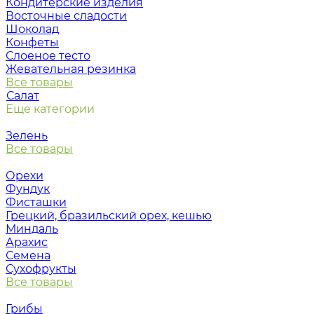
Кондитерские изделия
Восточные сладости
Шоколад
Конфеты
Слоеное тесто
Жевательная резинка
Все товары
Салат
Еще категории
Зелень
Все товары
Орехи
Фундук
Фисташки
Грецкий, бразильский орех, кешью
Миндаль
Арахис
Семена
Сухофрукты
Все товары
Грибы