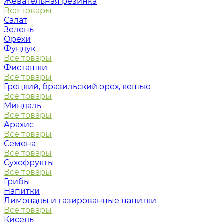
Жевательная резинка
Все товары
Салат
Зелень
Орехи
Фундук
Все товары
Фисташки
Все товары
Грецкий, бразильский орех, кешью
Все товары
Миндаль
Все товары
Арахис
Все товары
Семена
Все товары
Сухофрукты
Все товары
Грибы
Напитки
Лимонады и газированные напитки
Все товары
Кисель