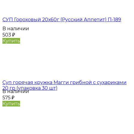
СУП Гороховый 20х60г (Русский Аппетит) П-189
В наличии
503
₽
Купить
Суп горячая кружка Магги грибной с сухариками
20 гр (упаковка 30 шт)
В наличии
575
₽
Купить