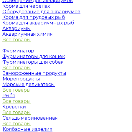
Освещение для аквариумов
Корма для черепах
Оборудование для аквариумов
Корма для прудовых рыб
Корма для аквариумных рыб
Аквариумы
Аквариумная химия
Все товары
Фурминатор
Фурминаторы для кошек
Фурминаторы для собак
Все товары
Замороженные продукты
Морепродукты
Морские деликатесы
Все товары
Рыба
Все товары
Креветки
Все товары
Сельдь маринованная
Все товары
Колбасные изделия