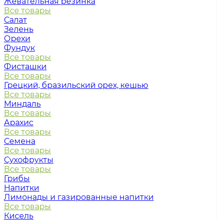
Жевательная резинка
Все товары
Салат
Зелень
Орехи
Фундук
Все товары
Фисташки
Все товары
Грецкий, бразильский орех, кешью
Все товары
Миндаль
Все товары
Арахис
Все товары
Семена
Все товары
Сухофрукты
Все товары
Грибы
Напитки
Лимонады и газированные напитки
Все товары
Кисель