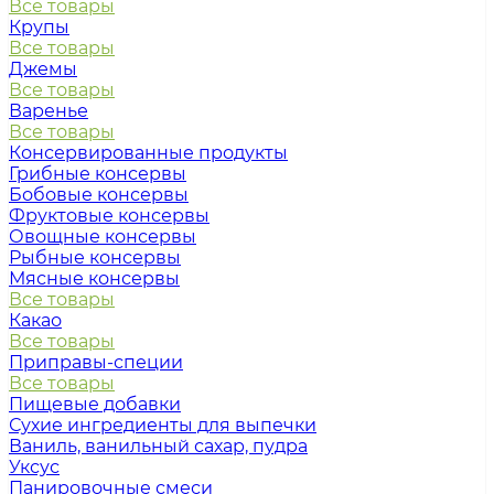
Все товары
Крупы
Все товары
Джемы
Все товары
Варенье
Все товары
Консервированные продукты
Грибные консервы
Бобовые консервы
Фруктовые консервы
Овощные консервы
Рыбные консервы
Мясные консервы
Все товары
Какао
Все товары
Приправы-специи
Все товары
Пищевые добавки
Сухие ингредиенты для выпечки
Ваниль, ванильный сахар, пудра
Уксус
Панировочные смеси