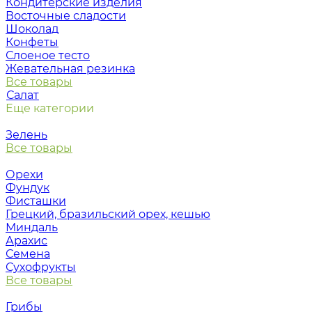
Кондитерские изделия
Восточные сладости
Шоколад
Конфеты
Слоеное тесто
Жевательная резинка
Все товары
Салат
Еще категории
Зелень
Все товары
Орехи
Фундук
Фисташки
Грецкий, бразильский орех, кешью
Миндаль
Арахис
Семена
Сухофрукты
Все товары
Грибы