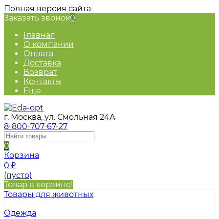
Полная версия сайта
Заказать звонок
0
Главная
О компании
Оплата
Доставка
Возврат
Контакты
Еще
г. Москва, ул. Смольная 24А
8-800-707-67-27
0
Корзина
0
₽
(пусто)
Товар в корзине!
Товары для животных
Одежда