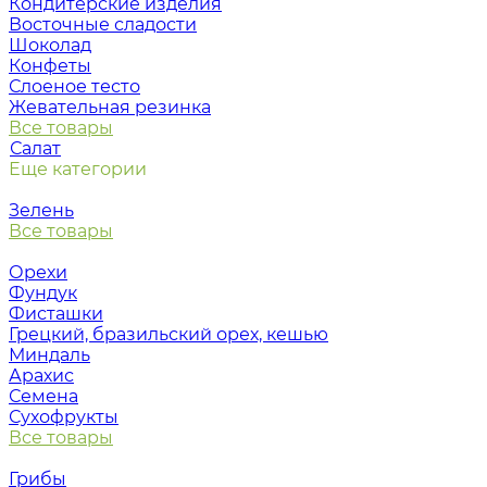
Кондитерские изделия
Восточные сладости
Шоколад
Конфеты
Слоеное тесто
Жевательная резинка
Все товары
Салат
Еще категории
Зелень
Все товары
Орехи
Фундук
Фисташки
Грецкий, бразильский орех, кешью
Миндаль
Арахис
Семена
Сухофрукты
Все товары
Грибы