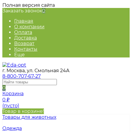
Полная версия сайта
Заказать звонок
0
Главная
О компании
Оплата
Доставка
Возврат
Контакты
Еще
г. Москва, ул. Смольная 24А
8-800-707-67-27
0
Корзина
0
₽
(пусто)
Товар в корзине!
Товары для животных
Одежда