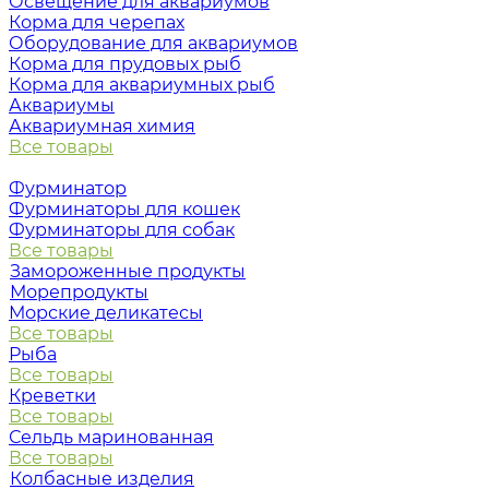
Освещение для аквариумов
Корма для черепах
Оборудование для аквариумов
Корма для прудовых рыб
Корма для аквариумных рыб
Аквариумы
Аквариумная химия
Все товары
Фурминатор
Фурминаторы для кошек
Фурминаторы для собак
Все товары
Замороженные продукты
Морепродукты
Морские деликатесы
Все товары
Рыба
Все товары
Креветки
Все товары
Сельдь маринованная
Все товары
Колбасные изделия