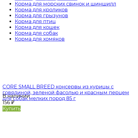
Корма для морских свинок и шиншилл
Корма для кроликов
Корма для грызунов
Корма для птиц
Корма для кошек
Корма для собак
Корма для хомяков
CORE SMALL BREED консервы из курицы с
говядиной, зеленой фасолью и красным перцем
В наличии
для собак мелких пород 85 г
156
₽
Купить