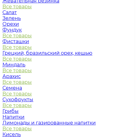
Жевательная резинка
Все товары
Салат
Зелень
Орехи
Фундук
Все товары
Фисташки
Все товары
Грецкий, бразильский орех, кешью
Все товары
Миндаль
Все товары
Арахис
Все товары
Семена
Все товары
Сухофрукты
Все товары
Грибы
Напитки
Лимонады и газированные напитки
Все товары
Кисель