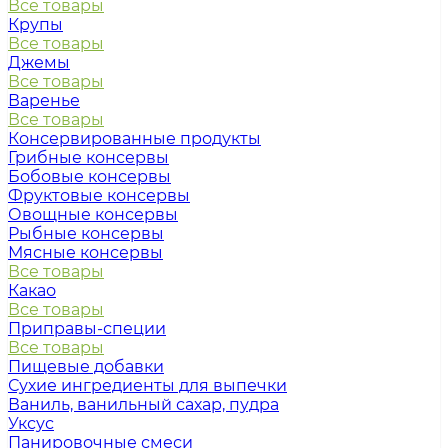
Все товары
Крупы
Все товары
Джемы
Все товары
Варенье
Все товары
Консервированные продукты
Грибные консервы
Бобовые консервы
Фруктовые консервы
Овощные консервы
Рыбные консервы
Мясные консервы
Все товары
Какао
Все товары
Приправы-специи
Все товары
Пищевые добавки
Сухие ингредиенты для выпечки
Ваниль, ванильный сахар, пудра
Уксус
Панировочные смеси