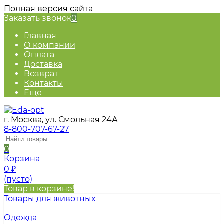
Полная версия сайта
Заказать звонок
0
Главная
О компании
Оплата
Доставка
Возврат
Контакты
Еще
г. Москва, ул. Смольная 24А
8-800-707-67-27
0
Корзина
0
₽
(пусто)
Товар в корзине!
Товары для животных
Одежда