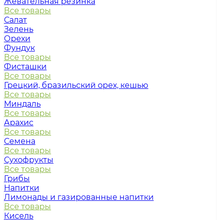
Жевательная резинка
Все товары
Салат
Зелень
Орехи
Фундук
Все товары
Фисташки
Все товары
Грецкий, бразильский орех, кешью
Все товары
Миндаль
Все товары
Арахис
Все товары
Семена
Все товары
Сухофрукты
Все товары
Грибы
Напитки
Лимонады и газированные напитки
Все товары
Кисель