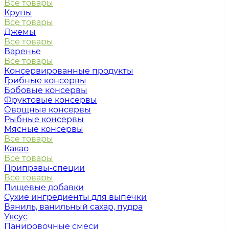
Все товары
Крупы
Все товары
Джемы
Все товары
Варенье
Все товары
Консервированные продукты
Грибные консервы
Бобовые консервы
Фруктовые консервы
Овощные консервы
Рыбные консервы
Мясные консервы
Все товары
Какао
Все товары
Приправы-специи
Все товары
Пищевые добавки
Сухие ингредиенты для выпечки
Ваниль, ванильный сахар, пудра
Уксус
Панировочные смеси