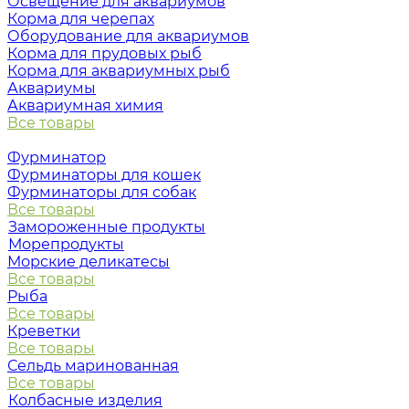
Освещение для аквариумов
Корма для черепах
Оборудование для аквариумов
Корма для прудовых рыб
Корма для аквариумных рыб
Аквариумы
Аквариумная химия
Все товары
Фурминатор
Фурминаторы для кошек
Фурминаторы для собак
Все товары
Замороженные продукты
Морепродукты
Морские деликатесы
Все товары
Рыба
Все товары
Креветки
Все товары
Сельдь маринованная
Все товары
Колбасные изделия