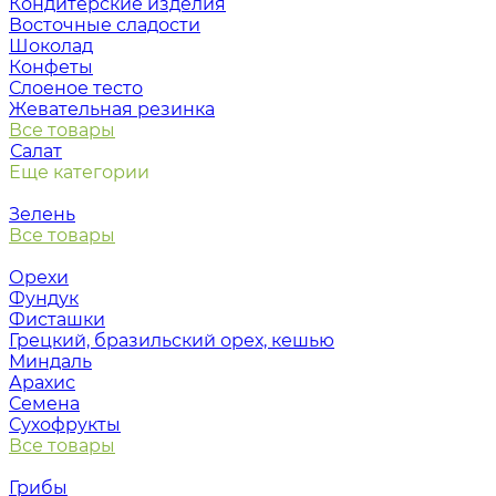
Кондитерские изделия
Восточные сладости
Шоколад
Конфеты
Слоеное тесто
Жевательная резинка
Все товары
Салат
Еще категории
Зелень
Все товары
Орехи
Фундук
Фисташки
Грецкий, бразильский орех, кешью
Миндаль
Арахис
Семена
Сухофрукты
Все товары
Грибы