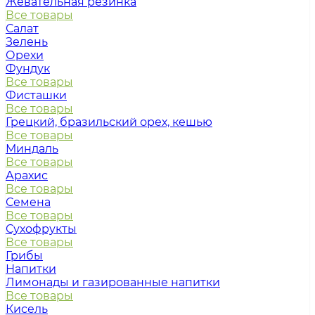
Жевательная резинка
Все товары
Салат
Зелень
Орехи
Фундук
Все товары
Фисташки
Все товары
Грецкий, бразильский орех, кешью
Все товары
Миндаль
Все товары
Арахис
Все товары
Семена
Все товары
Сухофрукты
Все товары
Грибы
Напитки
Лимонады и газированные напитки
Все товары
Кисель