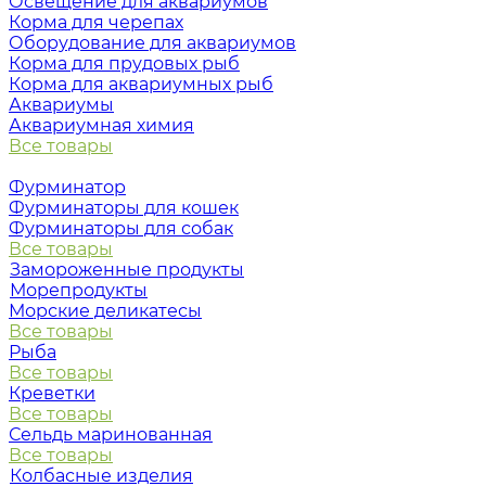
Освещение для аквариумов
Корма для черепах
Оборудование для аквариумов
Корма для прудовых рыб
Корма для аквариумных рыб
Аквариумы
Аквариумная химия
Все товары
Фурминатор
Фурминаторы для кошек
Фурминаторы для собак
Все товары
Замороженные продукты
Морепродукты
Морские деликатесы
Все товары
Рыба
Все товары
Креветки
Все товары
Сельдь маринованная
Все товары
Колбасные изделия