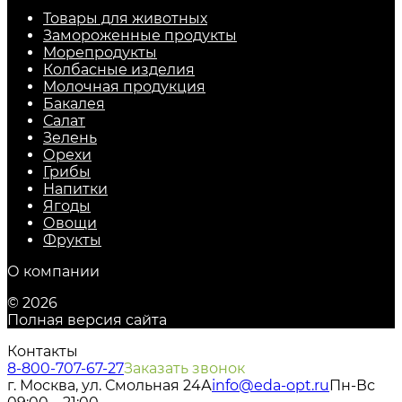
Товары для животных
Замороженные продукты
Морепродукты
Колбасные изделия
Молочная продукция
Бакалея
Салат
Зелень
Орехи
Грибы
Напитки
Ягоды
Овощи
Фрукты
О компании
© 2026
Полная версия сайта
Контакты
8-800-707-67-27
Заказать звонок
г. Москва, ул. Смольная 24А
info@eda-opt.ru
Пн-Вс