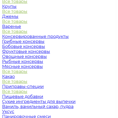
Все товары
Крупы
Все товары
Джемы
Все товары
Варенье
Все товары
Консервированные продукты
Грибные консервы
Бобовые консервы
Фруктовые консервы
Овощные консервы
Рыбные консервы
Мясные консервы
Все товары
Какао
Все товары
Приправы-специи
Все товары
Пищевые добавки
Сухие ингредиенты для выпечки
Ваниль, ванильный сахар, пудра
Уксус
Панировочные смеси