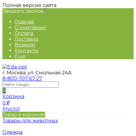
Полная версия сайта
Заказать звонок
0
Главная
О компании
Оплата
Доставка
Возврат
Контакты
Еще
г. Москва, ул. Смольная 24А
8-800-707-67-27
0
Корзина
0
₽
(пусто)
Товар в корзине!
Товары для животных
Одежда