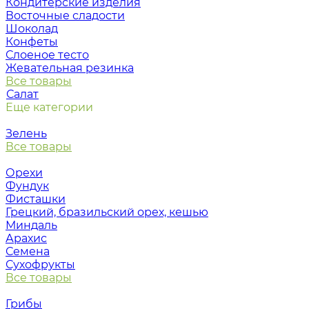
Кондитерские изделия
Восточные сладости
Шоколад
Конфеты
Слоеное тесто
Жевательная резинка
Все товары
Салат
Еще категории
Зелень
Все товары
Орехи
Фундук
Фисташки
Грецкий, бразильский орех, кешью
Миндаль
Арахис
Семена
Сухофрукты
Все товары
Грибы