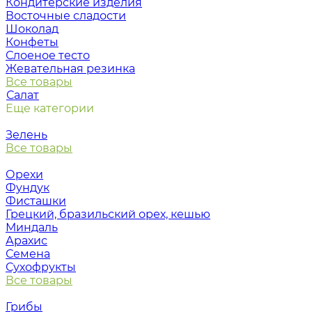
Кондитерские изделия
Восточные сладости
Шоколад
Конфеты
Слоеное тесто
Жевательная резинка
Все товары
Салат
Еще категории
Зелень
Все товары
Орехи
Фундук
Фисташки
Грецкий, бразильский орех, кешью
Миндаль
Арахис
Семена
Сухофрукты
Все товары
Грибы