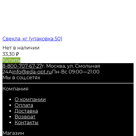
Свекла, кг (упаковка 50)
Нет в наличии
33,30
₽
Купить
8-800-707-67-27
г. Москва, ул. Смольная
24А
info@eda-opt.ru
Пн-Вс 09:00—21:00
Мы в соц.сетях
Компания
О компании
Оплата
Доставка
Возврат
Контакты
Магазин