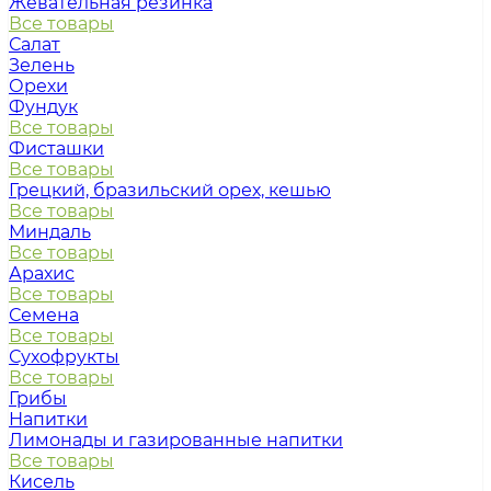
Жевательная резинка
Все товары
Салат
Зелень
Орехи
Фундук
Все товары
Фисташки
Все товары
Грецкий, бразильский орех, кешью
Все товары
Миндаль
Все товары
Арахис
Все товары
Семена
Все товары
Сухофрукты
Все товары
Грибы
Напитки
Лимонады и газированные напитки
Все товары
Кисель