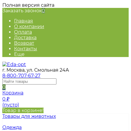
Полная версия сайта
Заказать звонок
0
Главная
О компании
Оплата
Доставка
Возврат
Контакты
Еще
г. Москва, ул. Смольная 24А
8-800-707-67-27
0
Корзина
0
₽
(пусто)
Товар в корзине!
Товары для животных
Одежда