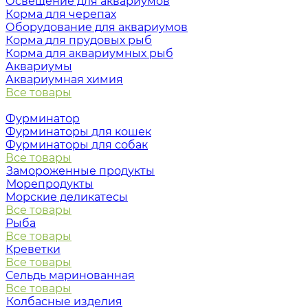
Освещение для аквариумов
Корма для черепах
Оборудование для аквариумов
Корма для прудовых рыб
Корма для аквариумных рыб
Аквариумы
Аквариумная химия
Все товары
Фурминатор
Фурминаторы для кошек
Фурминаторы для собак
Все товары
Замороженные продукты
Морепродукты
Морские деликатесы
Все товары
Рыба
Все товары
Креветки
Все товары
Сельдь маринованная
Все товары
Колбасные изделия