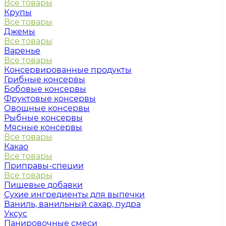
Все товары
Крупы
Все товары
Джемы
Все товары
Варенье
Все товары
Консервированные продукты
Грибные консервы
Бобовые консервы
Фруктовые консервы
Овощные консервы
Рыбные консервы
Мясные консервы
Все товары
Какао
Все товары
Приправы-специи
Все товары
Пищевые добавки
Сухие ингредиенты для выпечки
Ваниль, ванильный сахар, пудра
Уксус
Панировочные смеси