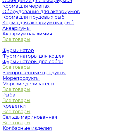
Освещение для аквариумов
Корма для черепах
Оборудование для аквариумов
Корма для прудовых рыб
Корма для аквариумных рыб
Аквариумы
Аквариумная химия
Все товары
Фурминатор
Фурминаторы для кошек
Фурминаторы для собак
Все товары
Замороженные продукты
Морепродукты
Морские деликатесы
Все товары
Рыба
Все товары
Креветки
Все товары
Сельдь маринованная
Все товары
Колбасные изделия