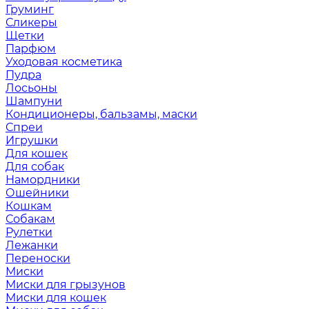
Груминг
Сликеры
Щетки
Парфюм
Уходовая косметика
Пудра
Лосьоны
Шампуни
Кондиционеры, бальзамы, маски
Спреи
Игрушки
Для кошек
Для собак
Намордники
Ошейники
Кошкам
Собакам
Рулетки
Лежанки
Переноски
Миски
Миски для грызунов
Миски для кошек