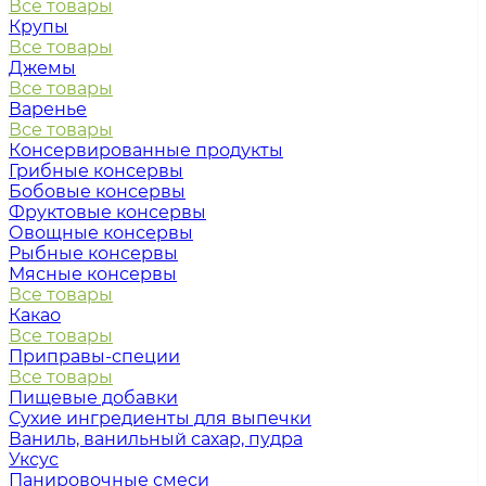
Все товары
Крупы
Все товары
Джемы
Все товары
Варенье
Все товары
Консервированные продукты
Грибные консервы
Бобовые консервы
Фруктовые консервы
Овощные консервы
Рыбные консервы
Мясные консервы
Все товары
Какао
Все товары
Приправы-специи
Все товары
Пищевые добавки
Сухие ингредиенты для выпечки
Ваниль, ванильный сахар, пудра
Уксус
Панировочные смеси