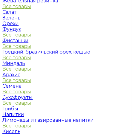
Жевательная резинка
Все товары
Салат
Зелень
Орехи
Фундук
Все товары
Фисташки
Все товары
Грецкий, бразильский орех, кешью
Все товары
Миндаль
Все товары
Арахис
Все товары
Семена
Все товары
Сухофрукты
Все товары
Грибы
Напитки
Лимонады и газированные напитки
Все товары
Кисель