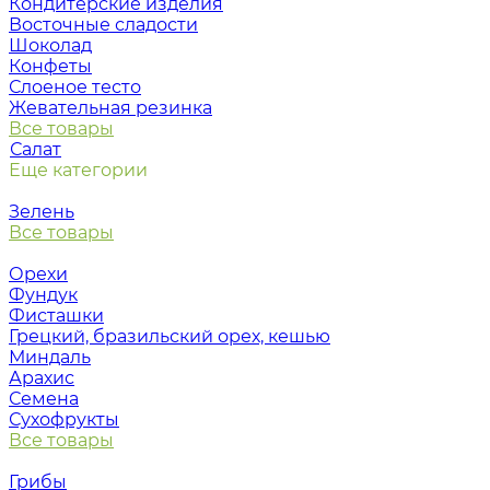
Кондитерские изделия
Восточные сладости
Шоколад
Конфеты
Слоеное тесто
Жевательная резинка
Все товары
Салат
Еще категории
Зелень
Все товары
Орехи
Фундук
Фисташки
Грецкий, бразильский орех, кешью
Миндаль
Арахис
Семена
Сухофрукты
Все товары
Грибы