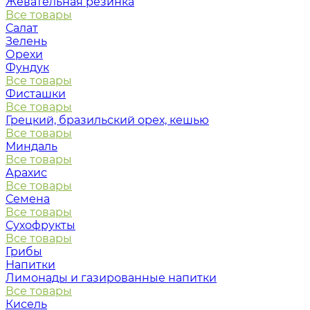
Жевательная резинка
Все товары
Салат
Зелень
Орехи
Фундук
Все товары
Фисташки
Все товары
Грецкий, бразильский орех, кешью
Все товары
Миндаль
Все товары
Арахис
Все товары
Семена
Все товары
Сухофрукты
Все товары
Грибы
Напитки
Лимонады и газированные напитки
Все товары
Кисель