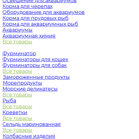
Освещение для аквариумов
Корма для черепах
Оборудование для аквариумов
Корма для прудовых рыб
Корма для аквариумных рыб
Аквариумы
Аквариумная химия
Все товары
Фурминатор
Фурминаторы для кошек
Фурминаторы для собак
Все товары
Замороженные продукты
Морепродукты
Морские деликатесы
Все товары
Рыба
Все товары
Креветки
Все товары
Сельдь маринованная
Все товары
Колбасные изделия