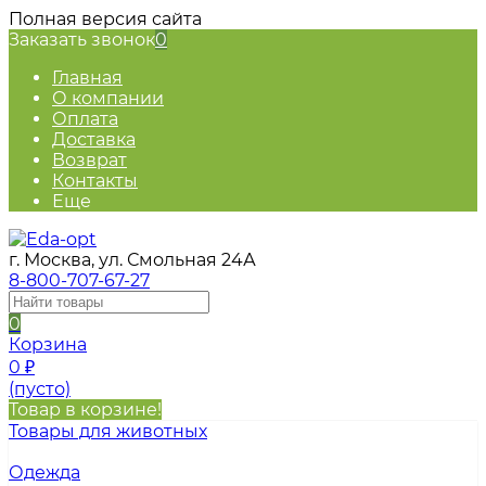
Полная версия сайта
Заказать звонок
0
Главная
О компании
Оплата
Доставка
Возврат
Контакты
Еще
г. Москва, ул. Смольная 24А
8-800-707-67-27
0
Корзина
0
₽
(пусто)
Товар в корзине!
Товары для животных
Одежда