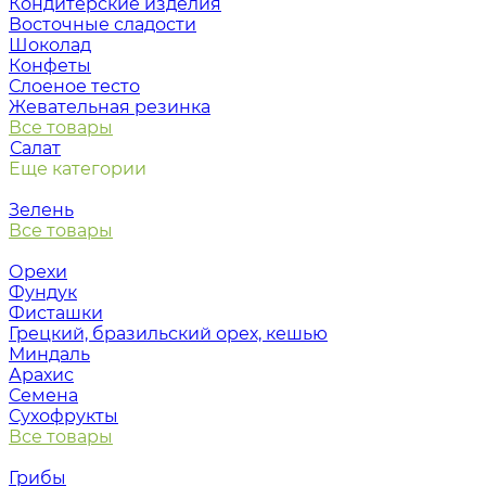
Кондитерские изделия
Восточные сладости
Шоколад
Конфеты
Слоеное тесто
Жевательная резинка
Все товары
Салат
Еще категории
Зелень
Все товары
Орехи
Фундук
Фисташки
Грецкий, бразильский орех, кешью
Миндаль
Арахис
Семена
Сухофрукты
Все товары
Грибы