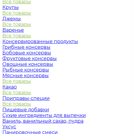
Все товары
Крупы
Все товары
Джемы
Все товары
Варенье
Все товары
Консервированные продукты
Грибные консервы
Бобовые консервы
Фруктовые консервы
Овощные консервы
Рыбные консервы
Мясные консервы
Все товары
Какао
Все товары
Приправы-специи
Все товары
Пищевые добавки
Сухие ингредиенты для выпечки
Ваниль, ванильный сахар, пудра
Уксус
Панировочные смеси