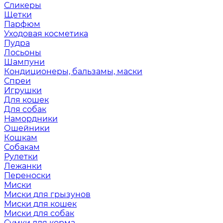
Сликеры
Щетки
Парфюм
Уходовая косметика
Пудра
Лосьоны
Шампуни
Кондиционеры, бальзамы, маски
Спреи
Игрушки
Для кошек
Для собак
Намордники
Ошейники
Кошкам
Собакам
Рулетки
Лежанки
Переноски
Миски
Миски для грызунов
Миски для кошек
Миски для собак
Сумки для корма