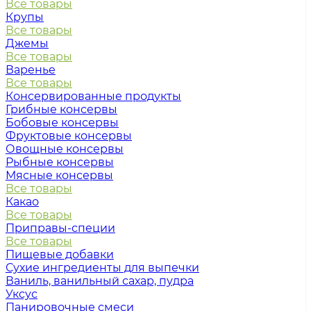
Все товары
Крупы
Все товары
Джемы
Все товары
Варенье
Все товары
Консервированные продукты
Грибные консервы
Бобовые консервы
Фруктовые консервы
Овощные консервы
Рыбные консервы
Мясные консервы
Все товары
Какао
Все товары
Приправы-специи
Все товары
Пищевые добавки
Сухие ингредиенты для выпечки
Ваниль, ванильный сахар, пудра
Уксус
Панировочные смеси