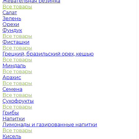
Жевательная резинка
Все товары
Салат
Зелень
Орехи
Фундук
Все товары
Фисташки
Все товары
Грецкий, бразильский орех, кешью
Все товары
Миндаль
Все товары
Арахис
Все товары
Семена
Все товары
Сухофрукты
Все товары
Грибы
Напитки
Лимонады и газированные напитки
Все товары
Кисель