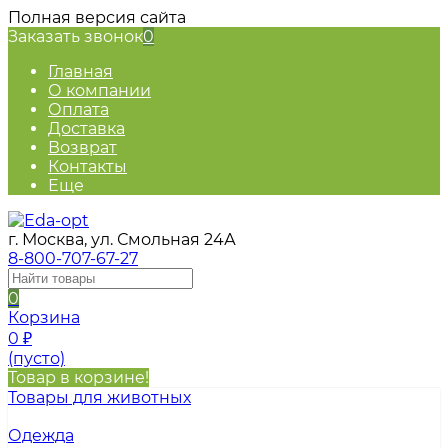
Полная версия сайта
Заказать звонок
0
Главная
О компании
Оплата
Доставка
Возврат
Контакты
Еще
г. Москва, ул. Смольная 24А
8-800-707-67-27
0
Корзина
0
₽
(пусто)
Товар в корзине!
Товары для животных
Одежда