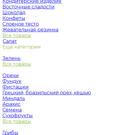
Кондитерские изделия
Восточные сладости
Шоколад
Конфеты
Слоеное тесто
Жевательная резинка
Все товары
Салат
Еще категории
Зелень
Все товары
Орехи
Фундук
Фисташки
Грецкий, бразильский орех, кешью
Миндаль
Арахис
Семена
Сухофрукты
Все товары
Грибы