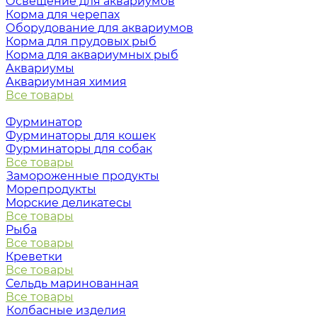
Освещение для аквариумов
Корма для черепах
Оборудование для аквариумов
Корма для прудовых рыб
Корма для аквариумных рыб
Аквариумы
Аквариумная химия
Все товары
Фурминатор
Фурминаторы для кошек
Фурминаторы для собак
Все товары
Замороженные продукты
Морепродукты
Морские деликатесы
Все товары
Рыба
Все товары
Креветки
Все товары
Сельдь маринованная
Все товары
Колбасные изделия