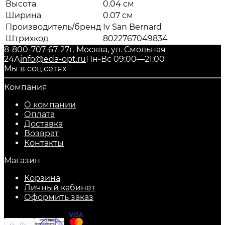
Высота
0.04 см
Ширина
0.07 см
Производитель/бренд
Iv San Bernard
Штрихкод
8022767049834
8-800-707-67-27
г. Москва, ул. Смольная
24А
info@eda-opt.ru
Пн-Вс 09:00—21:00
Мы в соц.сетях
Компания
О компании
Оплата
Доставка
Возврат
Контакты
Магазин
Корзина
Личный кабинет
Оформить заказ