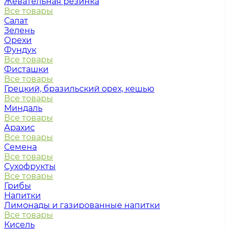
Жевательная резинка
Все товары
Салат
Зелень
Орехи
Фундук
Все товары
Фисташки
Все товары
Грецкий, бразильский орех, кешью
Все товары
Миндаль
Все товары
Арахис
Все товары
Семена
Все товары
Сухофрукты
Все товары
Грибы
Напитки
Лимонады и газированные напитки
Все товары
Кисель