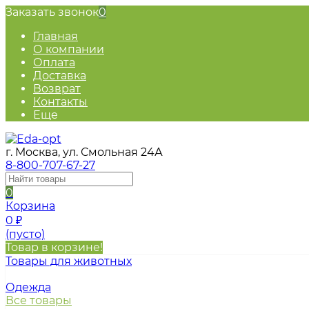
Заказать звонок
0
Главная
О компании
Оплата
Доставка
Возврат
Контакты
Еще
г. Москва, ул. Смольная 24А
8-800-707-67-27
0
Корзина
0
₽
(пусто)
Товар в корзине!
Товары для животных
Одежда
Все товары