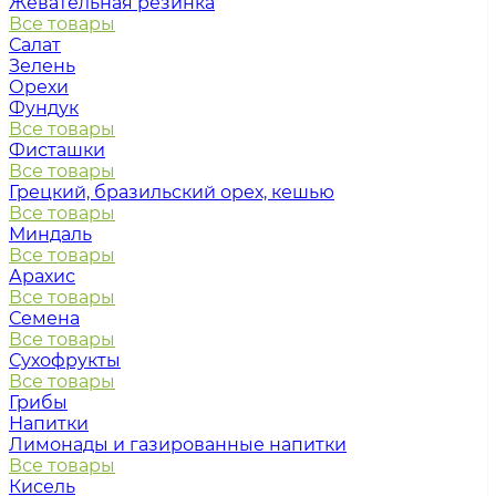
Жевательная резинка
Все товары
Салат
Зелень
Орехи
Фундук
Все товары
Фисташки
Все товары
Грецкий, бразильский орех, кешью
Все товары
Миндаль
Все товары
Арахис
Все товары
Семена
Все товары
Сухофрукты
Все товары
Грибы
Напитки
Лимонады и газированные напитки
Все товары
Кисель