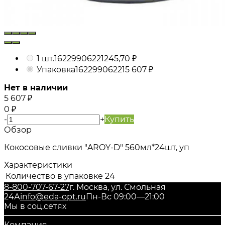
1 шт.
16229906221
245,70
₽
Упаковка
16229906221
5 607
₽
Нет в наличии
5 607
₽
0
₽
-
+
Купить
Обзор
Кокосовые сливки "AROY-D" 560мл*24шт, уп
Характеристики
Количество в упаковке
24
8-800-707-67-27
г. Москва, ул. Смольная
24А
info@eda-opt.ru
Пн-Вс 09:00—21:00
Мы в соц.сетях
Компания