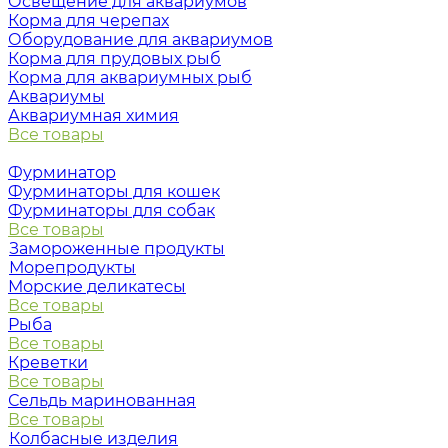
Освещение для аквариумов
Корма для черепах
Оборудование для аквариумов
Корма для прудовых рыб
Корма для аквариумных рыб
Аквариумы
Аквариумная химия
Все товары
Фурминатор
Фурминаторы для кошек
Фурминаторы для собак
Все товары
Замороженные продукты
Морепродукты
Морские деликатесы
Все товары
Рыба
Все товары
Креветки
Все товары
Сельдь маринованная
Все товары
Колбасные изделия