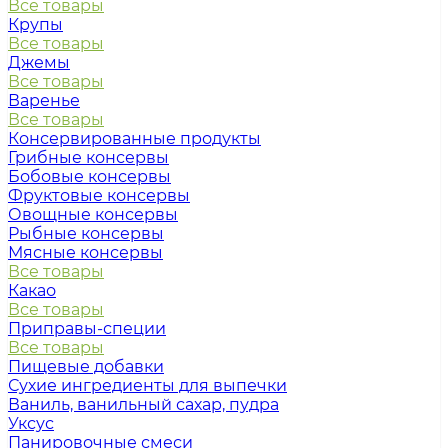
Все товары
Крупы
Все товары
Джемы
Все товары
Варенье
Все товары
Консервированные продукты
Грибные консервы
Бобовые консервы
Фруктовые консервы
Овощные консервы
Рыбные консервы
Мясные консервы
Все товары
Какао
Все товары
Приправы-специи
Все товары
Пищевые добавки
Сухие ингредиенты для выпечки
Ваниль, ванильный сахар, пудра
Уксус
Панировочные смеси