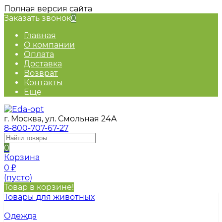
Полная версия сайта
Заказать звонок
0
Главная
О компании
Оплата
Доставка
Возврат
Контакты
Еще
г. Москва, ул. Смольная 24А
8-800-707-67-27
0
Корзина
0
₽
(пусто)
Товар в корзине!
Товары для животных
Одежда