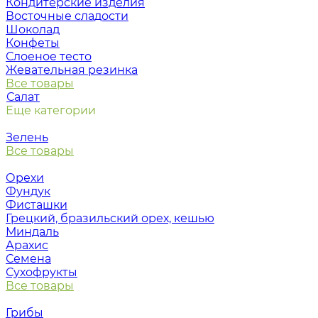
Кондитерские изделия
Восточные сладости
Шоколад
Конфеты
Слоеное тесто
Жевательная резинка
Все товары
Салат
Еще категории
Зелень
Все товары
Орехи
Фундук
Фисташки
Грецкий, бразильский орех, кешью
Миндаль
Арахис
Семена
Сухофрукты
Все товары
Грибы