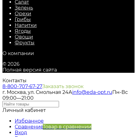
Салат
Зелень
Орехи
Грибы
Напитки
Ягоды
Овощи
Фрукты
О компании
© 2026
Полная версия сайта
Контакты
8-800-707-67-27
Заказать звонок
г. Москва, ул. Смольная 24А
info@eda-opt.ru
Пн-Вс
09:00—21:00
Личный кабинет
Избранное
Сравнение
Товар в сравнении
Вход