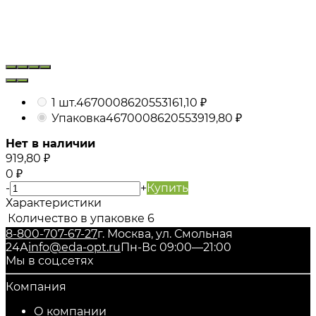
1 шт.
4670008620553
161,10
₽
Упаковка
4670008620553
919,80
₽
Нет в наличии
919,80
₽
0
₽
-
+
Купить
Характеристики
Количество в упаковке
6
8-800-707-67-27
г. Москва, ул. Смольная
24А
info@eda-opt.ru
Пн-Вс 09:00—21:00
Мы в соц.сетях
Компания
О компании