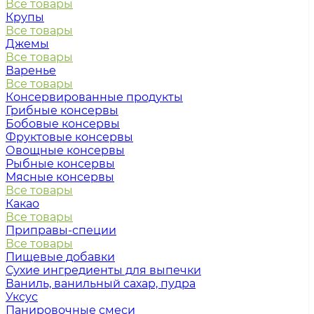
Все товары
Крупы
Все товары
Джемы
Все товары
Варенье
Все товары
Консервированные продукты
Грибные консервы
Бобовые консервы
Фруктовые консервы
Овощные консервы
Рыбные консервы
Мясные консервы
Все товары
Какао
Все товары
Приправы-специи
Все товары
Пищевые добавки
Сухие ингредиенты для выпечки
Ваниль, ванильный сахар, пудра
Уксус
Панировочные смеси