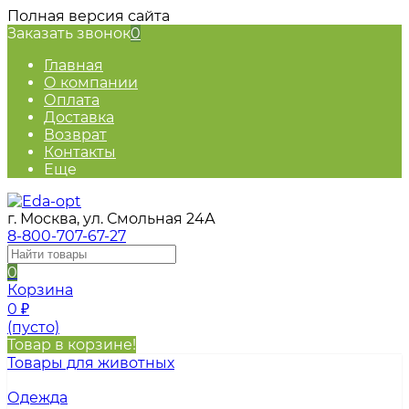
Полная версия сайта
Заказать звонок
0
Главная
О компании
Оплата
Доставка
Возврат
Контакты
Еще
г. Москва, ул. Смольная 24А
8-800-707-67-27
0
Корзина
0
₽
(пусто)
Товар в корзине!
Товары для животных
Одежда