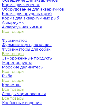
Освещение для аквариумов
Корма для черепах
Оборудование для аквариумов
Корма для прудовых рыб
Корма для аквариумных рыб
Аквариумы
Аквариумная химия
Все товары
Фурминатор
Фурминаторы для кошек
Фурминаторы для собак
Все товары
Замороженные продукты
Морепродукты
Морские деликатесы
Все товары
Рыба
Все товары
Креветки
Все товары
Сельдь маринованная
Все товары
Колбасные изделия