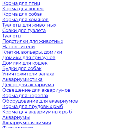
Корма для птиц
Корма для кошек
Корма для собак
Корма для хомяков
Туалеты для животных
Совки для туалета
Туалеты
Подстилки для животных
Наполнители
Клетки, вольеры, домики
Домики для грызунов
Домики для кошек
Будки для собак
Уничтожители запаха
Аквариумистика
Декор для аквариума
Освещение для аквариумов
Корма для черепах
Оборудование для аквариумов
Корма для прудовых рыб
Корма для аквариумных рыб
Аквариумы
Аквариумная химия