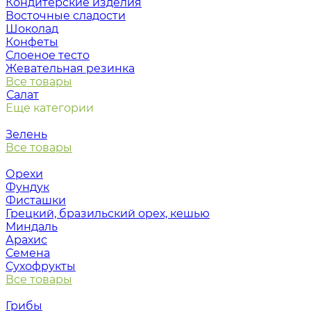
Кондитерские изделия
Восточные сладости
Шоколад
Конфеты
Слоеное тесто
Жевательная резинка
Все товары
Салат
Еще категории
Зелень
Все товары
Орехи
Фундук
Фисташки
Грецкий, бразильский орех, кешью
Миндаль
Арахис
Семена
Сухофрукты
Все товары
Грибы