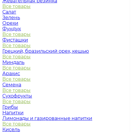
Жевательная резинка
Все товары
Салат
Зелень
Орехи
Фундук
Все товары
Фисташки
Все товары
Грецкий, бразильский орех, кешью
Все товары
Миндаль
Все товары
Арахис
Все товары
Семена
Все товары
Сухофрукты
Все товары
Грибы
Напитки
Лимонады и газированные напитки
Все товары
Кисель