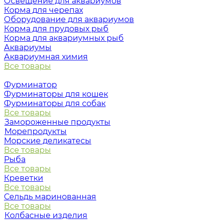
Освещение для аквариумов
Корма для черепах
Оборудование для аквариумов
Корма для прудовых рыб
Корма для аквариумных рыб
Аквариумы
Аквариумная химия
Все товары
Фурминатор
Фурминаторы для кошек
Фурминаторы для собак
Все товары
Замороженные продукты
Морепродукты
Морские деликатесы
Все товары
Рыба
Все товары
Креветки
Все товары
Сельдь маринованная
Все товары
Колбасные изделия