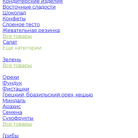
Кондитерские изделия
Восточные сладости
Шоколад
Конфеты
Слоеное тесто
Жевательная резинка
Все товары
Салат
Еще категории
Зелень
Все товары
Орехи
Фундук
Фисташки
Грецкий, бразильский орех, кешью
Миндаль
Арахис
Семена
Сухофрукты
Все товары
Грибы