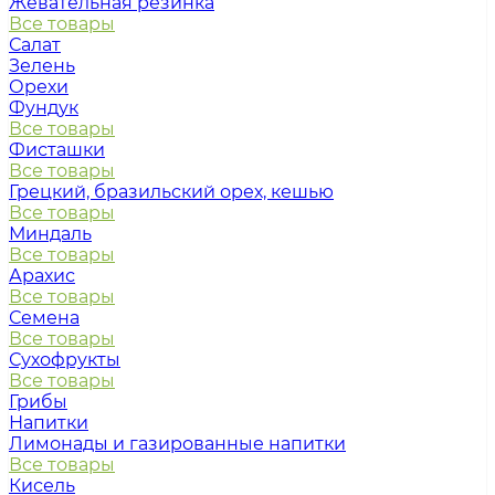
Жевательная резинка
Все товары
Салат
Зелень
Орехи
Фундук
Все товары
Фисташки
Все товары
Грецкий, бразильский орех, кешью
Все товары
Миндаль
Все товары
Арахис
Все товары
Семена
Все товары
Сухофрукты
Все товары
Грибы
Напитки
Лимонады и газированные напитки
Все товары
Кисель