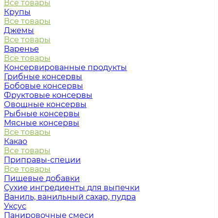
Все товары
Крупы
Все товары
Джемы
Все товары
Варенье
Все товары
Консервированные продукты
Грибные консервы
Бобовые консервы
Фруктовые консервы
Овощные консервы
Рыбные консервы
Мясные консервы
Все товары
Какао
Все товары
Приправы-специи
Все товары
Пищевые добавки
Сухие ингредиенты для выпечки
Ваниль, ванильный сахар, пудра
Уксус
Панировочные смеси