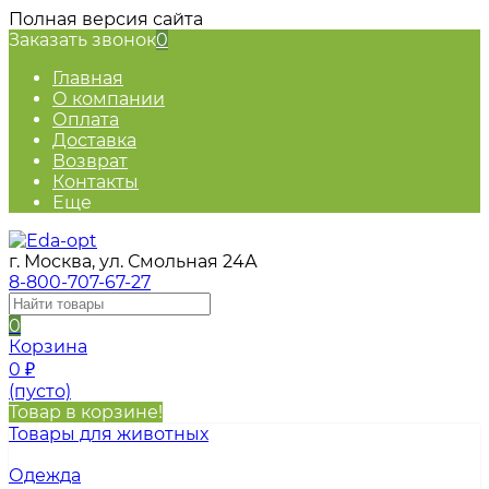
Полная версия сайта
Заказать звонок
0
Главная
О компании
Оплата
Доставка
Возврат
Контакты
Еще
г. Москва, ул. Смольная 24А
8-800-707-67-27
0
Корзина
0
₽
(пусто)
Товар в корзине!
Товары для животных
Одежда