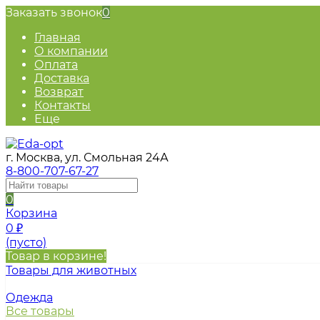
Заказать звонок
0
Главная
О компании
Оплата
Доставка
Возврат
Контакты
Еще
г. Москва, ул. Смольная 24А
8-800-707-67-27
0
Корзина
0
₽
(пусто)
Товар в корзине!
Товары для животных
Одежда
Все товары