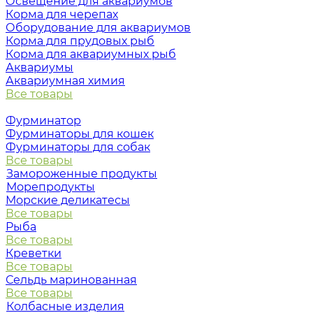
Освещение для аквариумов
Корма для черепах
Оборудование для аквариумов
Корма для прудовых рыб
Корма для аквариумных рыб
Аквариумы
Аквариумная химия
Все товары
Фурминатор
Фурминаторы для кошек
Фурминаторы для собак
Все товары
Замороженные продукты
Морепродукты
Морские деликатесы
Все товары
Рыба
Все товары
Креветки
Все товары
Сельдь маринованная
Все товары
Колбасные изделия