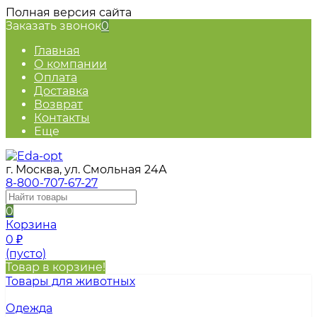
Полная версия сайта
Заказать звонок
0
Главная
О компании
Оплата
Доставка
Возврат
Контакты
Еще
г. Москва, ул. Смольная 24А
8-800-707-67-27
0
Корзина
0
₽
(пусто)
Товар в корзине!
Товары для животных
Одежда