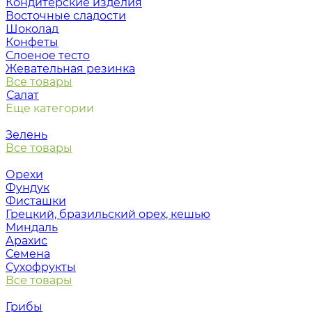
Кондитерские изделия
Восточные сладости
Шоколад
Конфеты
Слоеное тесто
Жевательная резинка
Все товары
Салат
Еще категории
Зелень
Все товары
Орехи
Фундук
Фисташки
Грецкий, бразильский орех, кешью
Миндаль
Арахис
Семена
Сухофрукты
Все товары
Грибы