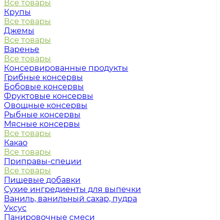
Все товары
Крупы
Все товары
Джемы
Все товары
Варенье
Все товары
Консервированные продукты
Грибные консервы
Бобовые консервы
Фруктовые консервы
Овощные консервы
Рыбные консервы
Мясные консервы
Все товары
Какао
Все товары
Приправы-специи
Все товары
Пищевые добавки
Сухие ингредиенты для выпечки
Ваниль, ванильный сахар, пудра
Уксус
Панировочные смеси