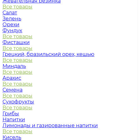
Жевательная резинка
Все товары
Салат
Зелень
Орехи
Фундук
Все товары
Фисташки
Все товары
Грецкий, бразильский орех, кешью
Все товары
Миндаль
Все товары
Арахис
Все товары
Семена
Все товары
Сухофрукты
Все товары
Грибы
Напитки
Лимонады и газированные напитки
Все товары
Кисель