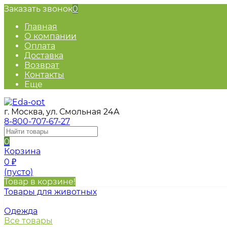
Заказать звонок
0
Главная
О компании
Оплата
Доставка
Возврат
Контакты
Еще
г. Москва, ул. Смольная 24А
8-800-707-67-27
0
Корзина
0
₽
(пусто)
Товар в корзине!
Товары для животных
Одежда
Все товары