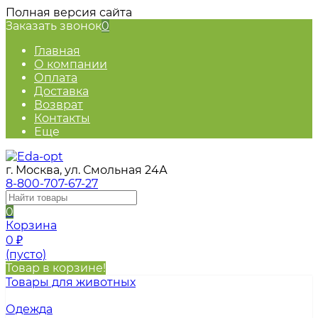
Полная версия сайта
Заказать звонок
0
Главная
О компании
Оплата
Доставка
Возврат
Контакты
Еще
г. Москва, ул. Смольная 24А
8-800-707-67-27
0
Корзина
0
₽
(пусто)
Товар в корзине!
Товары для животных
Одежда