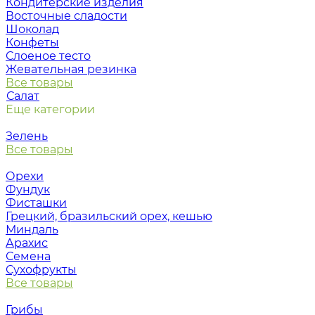
Кондитерские изделия
Восточные сладости
Шоколад
Конфеты
Слоеное тесто
Жевательная резинка
Все товары
Салат
Еще категории
Зелень
Все товары
Орехи
Фундук
Фисташки
Грецкий, бразильский орех, кешью
Миндаль
Арахис
Семена
Сухофрукты
Все товары
Грибы