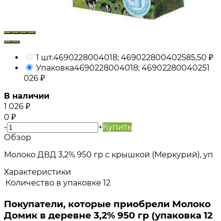
1 шт.
4690228004018; 4690228004025
85,50
₽
Упаковка
4690228004018; 4690228004025
1
026
₽
В наличии
1 026
₽
0
₽
-
+
Купить
Обзор
Молоко ДВД 3,2% 950 гр с крышкой (Меркурий), уп
Характеристики
Количество в упаковке
12
Покупатели, которые приобрели Молоко
Домик в деревне 3,2% 950 гр (упаковка 12