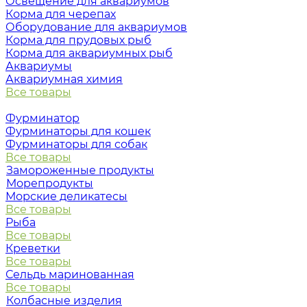
Освещение для аквариумов
Корма для черепах
Оборудование для аквариумов
Корма для прудовых рыб
Корма для аквариумных рыб
Аквариумы
Аквариумная химия
Все товары
Фурминатор
Фурминаторы для кошек
Фурминаторы для собак
Все товары
Замороженные продукты
Морепродукты
Морские деликатесы
Все товары
Рыба
Все товары
Креветки
Все товары
Сельдь маринованная
Все товары
Колбасные изделия