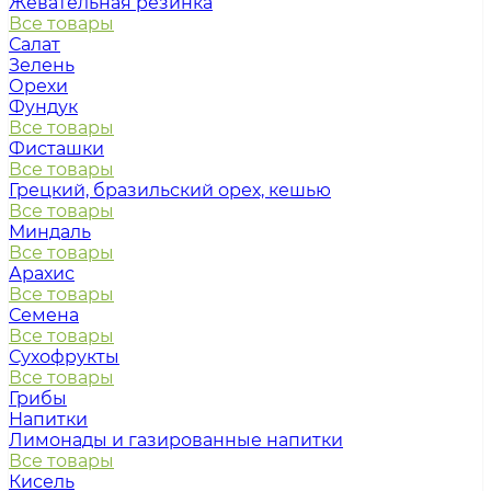
Жевательная резинка
Все товары
Салат
Зелень
Орехи
Фундук
Все товары
Фисташки
Все товары
Грецкий, бразильский орех, кешью
Все товары
Миндаль
Все товары
Арахис
Все товары
Семена
Все товары
Сухофрукты
Все товары
Грибы
Напитки
Лимонады и газированные напитки
Все товары
Кисель