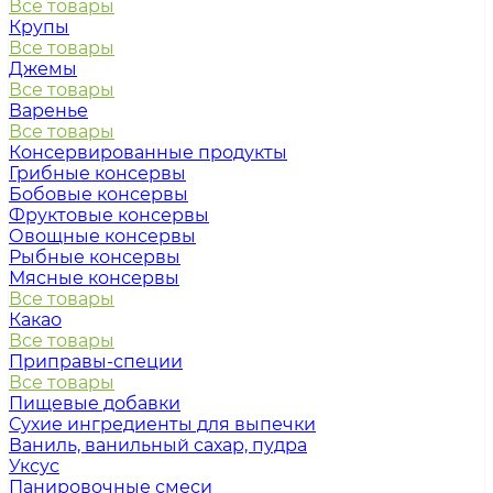
Все товары
Крупы
Все товары
Джемы
Все товары
Варенье
Все товары
Консервированные продукты
Грибные консервы
Бобовые консервы
Фруктовые консервы
Овощные консервы
Рыбные консервы
Мясные консервы
Все товары
Какао
Все товары
Приправы-специи
Все товары
Пищевые добавки
Сухие ингредиенты для выпечки
Ваниль, ванильный сахар, пудра
Уксус
Панировочные смеси